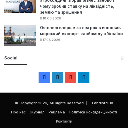
агрохолдинг зібрав бізнес заново і
чому зробив ставку на ліквідність,
землю та зрошення
18.06.2026
Ostchem вперше за сім років відновив
морський експорт карбаміду з України
17.06.2026
Social
F
L
Y
Т
a
i
o
е
c
n
u
л
© Copyright 2026, All Rights Reserved |
Landlord.ua
e
k
T
е
Про нас
Журнал
Реклама
Політика конфіденційності
Контакти
b
e
u
г