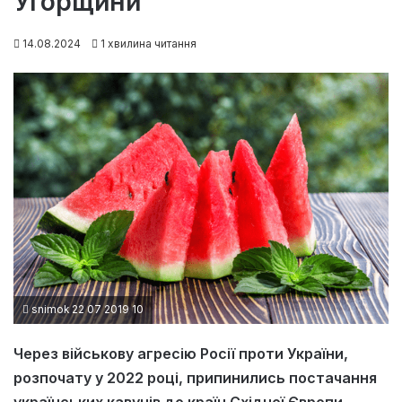
Угорщини
14.08.2024
1 хвилина читання
snimok 22 07 2019 10
Через військову агресію Росії проти України,
розпочату у 2022 році, припинились постачання
українських кавунів до країн Східної Європи.