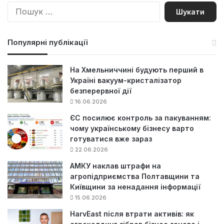
П
о
ш
у
Популярні публікації
к
:
На Хмельниччині будують перший в
Україні вакуум-кристалізатор
безперервної дії
16.06.2026
ЄС посилює контроль за пакуванням:
чому українському бізнесу варто
готуватися вже зараз
22.06.2026
АМКУ наклав штрафи на
агропідприємства Полтавщини та
Київщини за ненадання інформації
15.06.2026
HarvEast після втрати активів: як