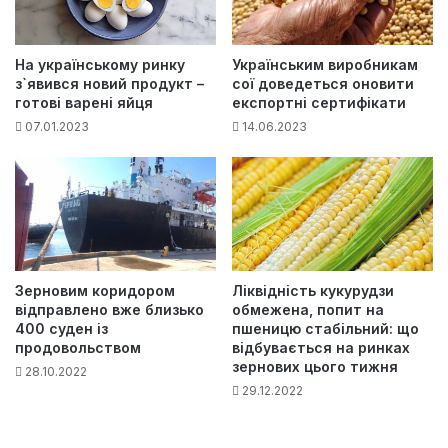
На українському ринку
Українським виробникам
з`явився новий продукт –
сої доведеться оновити
готові варені яйця
експортні сертифікати
07.01.2023
14.06.2023
Зерновим коридором
Ліквідність кукурудзи
відправлено вже близько
обмежена, попит на
400 суден із
пшеницю стабільний: що
продовольством
відбувається на ринках
зернових цього тижня
28.10.2022
29.12.2022