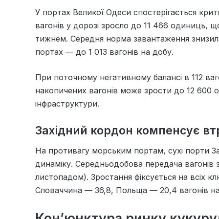
У портах Великої Одеси спостерігається крит
вагонів у дорозі зросло до 11 466 одиниць, щ
тижнем. Середня норма завантаження знизилас
портах — до 1 013 вагонів на добу.
При поточному негативному балансі в 112 ваг
накопичених вагонів може зрости до 12 600 
інфраструктури.
Західний кордон компенсує вт
На противагу морським портам, сухі порти 
динаміку. Середньодобова передача вагонів 
листопадом). Зростання фіксується на всіх к
Словаччина — 36,8, Польща — 20,4 вагонів на
Кон’юнктура ринку кукуру