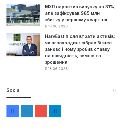
МХП наростив виручку на 31%,
але зафіксував $85 млн
збитку у першому кварталі
16.06.2026
HarvEast після втрати активів:
як агрохолдинг зібрав бізнес
заново і чому зробив ставку
на ліквідність, землю та
зрошення
18.06.2026
Social
F
L
Y
Т
a
i
o
е
c
n
u
л