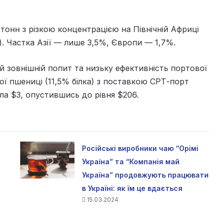
 тонн з різкою концентрацією на Північній Африці
. Частка Азії — лише 3,5%, Європи — 1,7%.
 зовнішній попит та низьку ефективність портової
ї пшениці (11,5% білка) з поставкою СРТ-порт
ла $3, опустившись до рівня $206.
Російські виробники чаю “Орімі
Україна” та “Компанія май
Україна” продовжують працювати
в Україні: як їм це вдається
15.03.2024