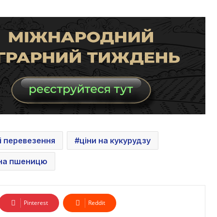
і перевезення
ціни на кукурудзу
 на пшеницю
Pinterest
Reddit