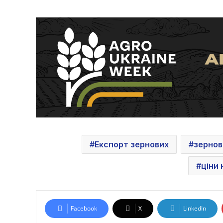
Експорт зернових
зернов
ціни
Facebook
X
LinkedIn