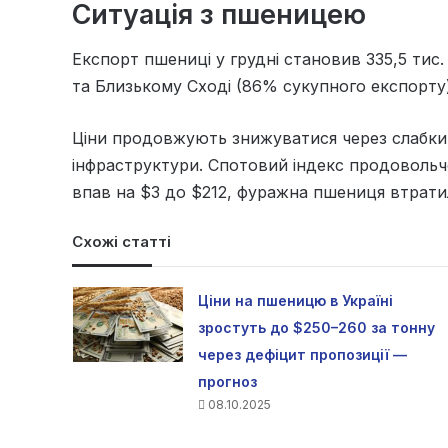
Ситуація з пшеницею
Експорт пшениці у грудні становив 335,5 тис.
та Близькому Сході (86% сукупного експорту)
Ціни продовжують знижуватися через слабкий
інфраструктури. Спотовий індекс продовольчо
впав на $3 до $212, фуражна пшениця втрати
Схожі статті
Ціни на пшеницю в Україні
зростуть до $250–260 за тонну
через дефіцит пропозиції —
прогноз
08.10.2025