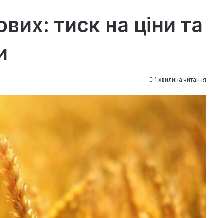
вих: тиск на ціни та
и
1 хвилина читання