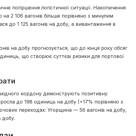
ичне погіршення логістичної ситуації. Накопичення
о на 2 106 вагонів більше порівняно з минулим
я до 1 125 вагонів на добу, а вивантаження в
онів на добу прогнозується, що до кінця року обсяг
одиниць, що створює суттєві ризики для портової
рати
Західного кордону демонструють позитивну
зросла до 198 одиниць на добу (+17% порівняно з
лючових переходах: Угорщина — 56 вагонів на добу,
 добу.
дзи