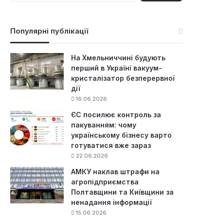
ш
у
к
Популярні публікації
:
На Хмельниччині будують
перший в Україні вакуум-
кристалізатор безперервної
дії
16.06.2026
ЄС посилює контроль за
пакуванням: чому
українському бізнесу варто
готуватися вже зараз
22.06.2026
АМКУ наклав штрафи на
агропідприємства
Полтавщини та Київщини за
ненадання інформації
15.06.2026