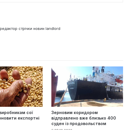
редактор стрічки новин landlord
виробникам сої
Зерновим коридором
оновити експортні
відправлено вже близько 400
суден із продовольством