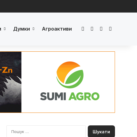
и
Думки
Агроактиви
Facebook
LinkedIn
YouTube
Телеграм
П
о