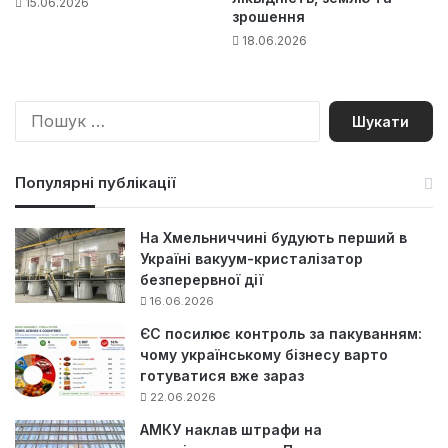
15.06.2026
зрошення
18.06.2026
П
о
ш
у
Популярні публікації
к
:
На Хмельниччині будують перший в
Україні вакуум-кристалізатор
безперервної дії
16.06.2026
ЄС посилює контроль за пакуванням:
чому українському бізнесу варто
готуватися вже зараз
22.06.2026
АМКУ наклав штрафи на