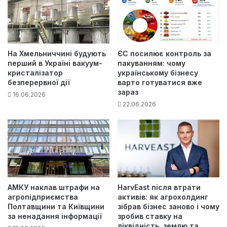
На Хмельниччині будують
ЄС посилює контроль за
перший в Україні вакуум-
пакуванням: чому
кристалізатор
українському бізнесу
безперервної дії
варто готуватися вже
зараз
16.06.2026
22.06.2026
АМКУ наклав штрафи на
HarvEast після втрати
агропідприємства
активів: як агрохолдинг
Полтавщини та Київщини
зібрав бізнес заново і чому
за ненадання інформації
зробив ставку на
ліквідність, землю та