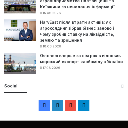
агропідприємства Полтавщини та
Київщини за ненадання інформації
15.06.2026
HarvEast після втрати активів: як
агрохолдинг зібрав бізнес заново і
чому зробив ставку на ліквідність,
землю та зрошення
18.06.2026
Ostchem вперше за сім років відновив
морський експорт карбаміду з України
17.06.2026
Social
F
L
Y
Т
a
i
o
е