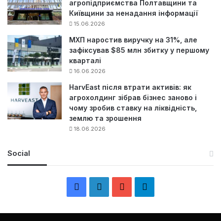
агропідприємства Полтавщини та
Київщини за ненадання інформації
15.06.2026
МХП наростив виручку на 31%, але
зафіксував $85 млн збитку у першому
кварталі
16.06.2026
HarvEast після втрати активів: як
агрохолдинг зібрав бізнес заново і
чому зробив ставку на ліквідність,
землю та зрошення
18.06.2026
Social
F
L
Y
Т
a
i
o
е