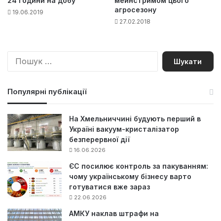
24 години на добу
мейнстримом цього
агросезону
19.06.2019
27.02.2018
П
о
ш
у
Популярні публікації
к
:
На Хмельниччині будують перший в
Україні вакуум-кристалізатор
безперервної дії
16.06.2026
ЄС посилює контроль за пакуванням:
чому українському бізнесу варто
готуватися вже зараз
22.06.2026
АМКУ наклав штрафи на