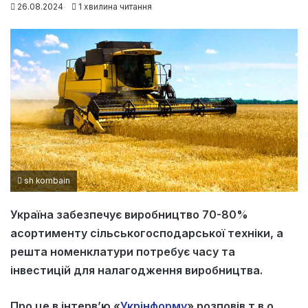
26.08.2024
1 хвилина читання
sh kombain
Україна забезпечує виробництво 70-80%
асортименту сільськогосподарської техніки, а
решта номенклатури потребує часу та
інвестицій для налагодження виробництва.
Про це в інтерв’ю «
Укрінформу
» розповів т.в.о.