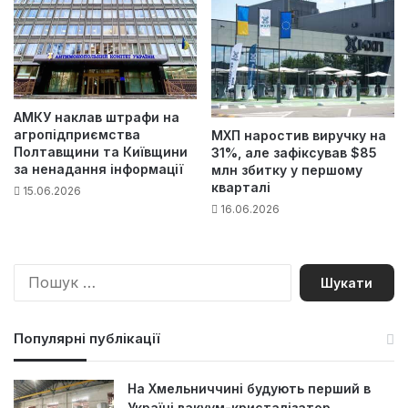
АМКУ наклав штрафи на
агропідприємства
МХП наростив виручку на
Полтавщини та Київщини
31%, але зафіксував $85
за ненадання інформації
млн збитку у першому
кварталі
15.06.2026
16.06.2026
П
о
ш
у
Популярні публікації
к
:
На Хмельниччині будують перший в
Україні вакуум-кристалізатор