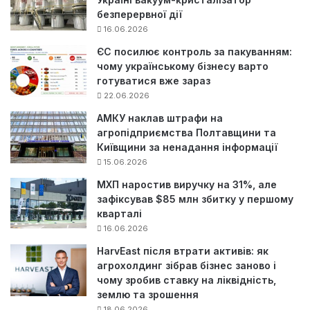
безперервної дії
16.06.2026
ЄС посилює контроль за пакуванням:
чому українському бізнесу варто
готуватися вже зараз
22.06.2026
АМКУ наклав штрафи на
агропідприємства Полтавщини та
Київщини за ненадання інформації
15.06.2026
МХП наростив виручку на 31%, але
зафіксував $85 млн збитку у першому
кварталі
16.06.2026
HarvEast після втрати активів: як
агрохолдинг зібрав бізнес заново і
чому зробив ставку на ліквідність,
землю та зрошення
18.06.2026