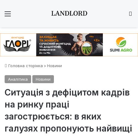
Меню
Ш
Головна сторінка
>
Новини
Аналітика
Новини
Ситуація з дефіцитом кадрів
на ринку праці
загострюється: в яких
галузях пропонують найвищі