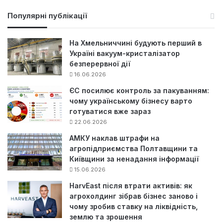
ш
у
Популярні публікації
к
:
На Хмельниччині будують перший в
Україні вакуум-кристалізатор
безперервної дії
16.06.2026
ЄС посилює контроль за пакуванням:
чому українському бізнесу варто
готуватися вже зараз
22.06.2026
АМКУ наклав штрафи на
агропідприємства Полтавщини та
Київщини за ненадання інформації
15.06.2026
HarvEast після втрати активів: як
агрохолдинг зібрав бізнес заново і
чому зробив ставку на ліквідність,
землю та зрошення