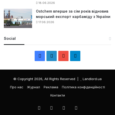
18.06.2026
Ostchem вперше за сім років відновив
морський експорт карбаміду з України
17.06.2026
Social
F
L
Y
Т
a
i
o
е
c
n
u
л
© Copyright 2026, All Rights Reserved |
Landlord.ua
e
k
T
е
Про нас
Журнал
Реклама
Політика конфіденційності
Контакти
b
e
u
г
o
d
b
р
Facebook
LinkedIn
YouTube
Телеграма