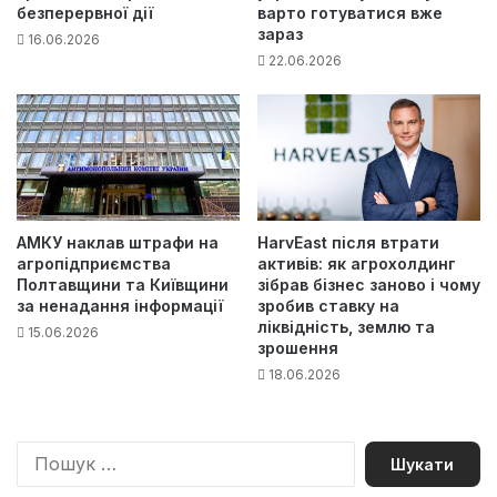
безперервної дії
варто готуватися вже
зараз
16.06.2026
22.06.2026
АМКУ наклав штрафи на
HarvEast після втрати
агропідприємства
активів: як агрохолдинг
Полтавщини та Київщини
зібрав бізнес заново і чому
за ненадання інформації
зробив ставку на
ліквідність, землю та
15.06.2026
зрошення
18.06.2026
П
о