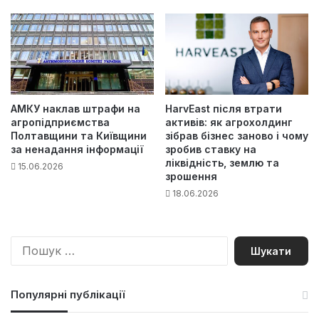
АМКУ наклав штрафи на
HarvEast після втрати
агропідприємства
активів: як агрохолдинг
Полтавщини та Київщини
зібрав бізнес заново і чому
за ненадання інформації
зробив ставку на
ліквідність, землю та
15.06.2026
зрошення
18.06.2026
П
о
ш
у
Популярні публікації
к
: