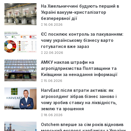
На Хмельниччині будують перший в
Україні вакуум-кристалізатор
безперервної дії
16.06.2026
ЄС посилює контроль за пакуванням:
чому українському бізнесу варто
готуватися вже зараз
22.06.2026
АМКУ наклав штрафи на
агропідприємства Полтавщини та
Київщини за ненадання інформації
15.06.2026
HarvEast після втрати активів: як
агрохолдинг зібрав бізнес заново і
чому зробив ставку на ліквідність,
землю та зрошення
18.06.2026
Ostchem вперше за сім років відновив
морський експорт карбаміду з України