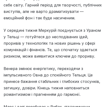
себе світу. Гарний період для творчості, публічних
виступів, але не варто драматизувати —
емоційний фон і так буде насиченим.
У середині тижня Меркурій поєднується з Ураном
у Тельці — готуйтеся до несподіваних ідей,
проривів у технологіях та нових рішень у сфері
комунікацій і фінансів. Те, що спочатку здається
ризиком, може виявитися ключем до прориву.
Венера змінює енергетику, переходячи з
імпульсивного Овна до спокійного Тельця. Це
принесе бажання стабільних і глибоких стосунків,
затишку, довіри. Кінець тижня наповниться
романтизмом і прагненням до гармонії.
Марс і далі перебуває у Рибах, підтримуючи