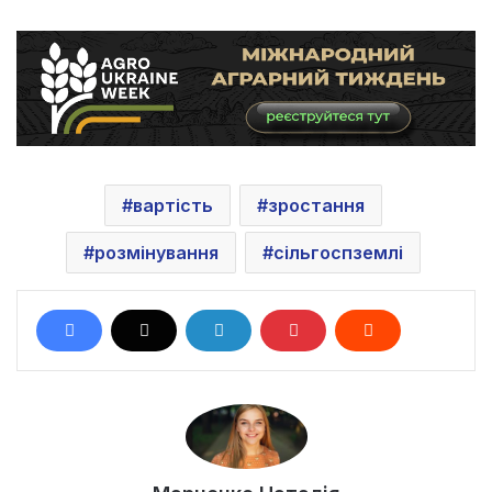
вартість
зростання
розмінування
сільгоспземлі