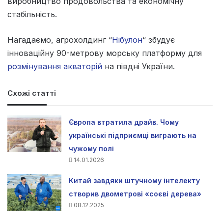
виробництво продовольства та економічну
стабільність.
Нагадаємо, агрохолдинг “
Нібулон
“
збудує
інноваційну 90-метрову морську платформу для
розмінування акваторій
на півдні України.
Схожі статті
Європа втратила драйв. Чому
українські підприємці виграють на
чужому полі
14.01.2026
Китай завдяки штучному інтелекту
створив двометрові «соєві дерева»
08.12.2025