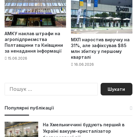
АМКУ наклав штрафи на
агропідприємства
МХП наростив виручку на
Полтавщини та Київщини
31%, але зафіксував $85
за ненадання інформації
млн збитку у першому
кварталі
15.06.2026
16.06.2026
П
о
ш
у
Популярні публікації
к
:
На Хмельниччині будують перший в
Україні вакуум-кристалізатор