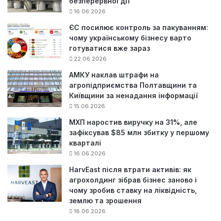
безперервної дії
16.06.2026
ЄС посилює контроль за пакуванням:
чому українському бізнесу варто
готуватися вже зараз
22.06.2026
АМКУ наклав штрафи на
агропідприємства Полтавщини та
Київщини за ненадання інформації
15.06.2026
МХП наростив виручку на 31%, але
зафіксував $85 млн збитку у першому
кварталі
16.06.2026
HarvEast після втрати активів: як
агрохолдинг зібрав бізнес заново і
чому зробив ставку на ліквідність,
землю та зрошення
18.06.2026