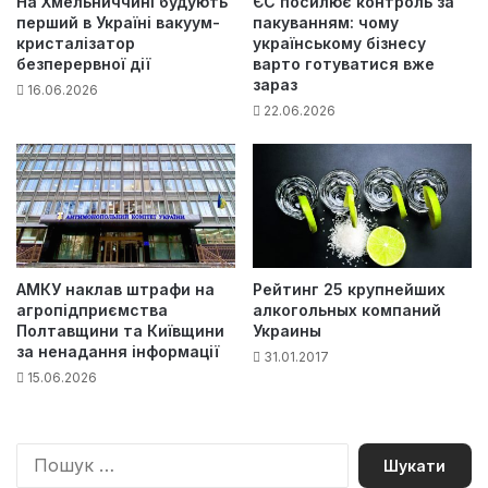
На Хмельниччині будують
ЄС посилює контроль за
перший в Україні вакуум-
пакуванням: чому
кристалізатор
українському бізнесу
безперервної дії
варто готуватися вже
зараз
16.06.2026
22.06.2026
АМКУ наклав штрафи на
Рейтинг 25 крупнейших
агропідприємства
алкогольных компаний
Полтавщини та Київщини
Украины
за ненадання інформації
31.01.2017
15.06.2026
П
о