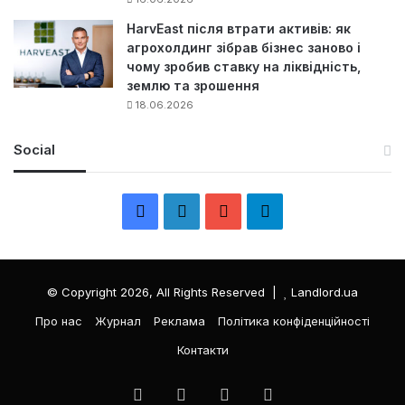
HarvEast після втрати активів: як
агрохолдинг зібрав бізнес заново і
чому зробив ставку на ліквідність,
землю та зрошення
18.06.2026
Social
F
L
Y
Т
a
i
o
е
c
n
u
л
© Copyright 2026, All Rights Reserved |
Landlord.ua
e
k
T
е
Про нас
Журнал
Реклама
Політика конфіденційності
Контакти
b
e
u
г
o
d
b
р
Facebook
LinkedIn
YouTube
Телеграма