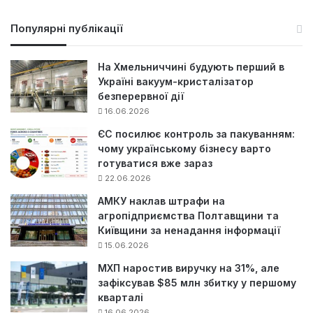
ш
у
Популярні публікації
к
:
На Хмельниччині будують перший в
Україні вакуум-кристалізатор
безперервної дії
16.06.2026
ЄС посилює контроль за пакуванням:
чому українському бізнесу варто
готуватися вже зараз
22.06.2026
АМКУ наклав штрафи на
агропідприємства Полтавщини та
Київщини за ненадання інформації
15.06.2026
МХП наростив виручку на 31%, але
зафіксував $85 млн збитку у першому
кварталі
16.06.2026