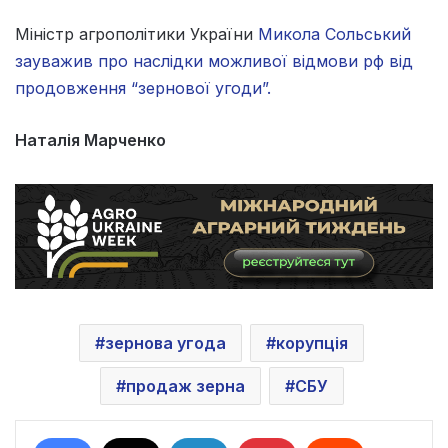
Міністр агрополітики України
Микола Сольський
зауважив про наслідки можливої відмови рф від
продовження “зернової угоди”.
Наталія Марченко
зернова угода
корупція
продаж зерна
СБУ