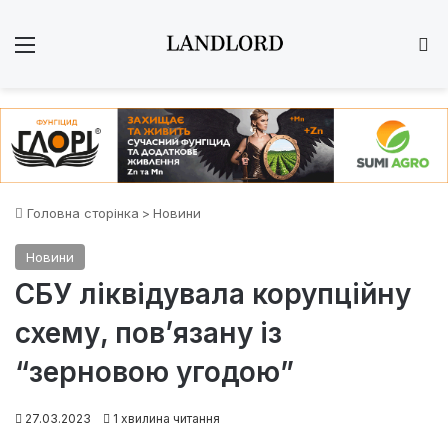
Меню
Ш
Головна сторінка
>
Новини
Новини
СБУ ліквідувала корупційну
схему, пов’язану із
“зерновою угодою”
27.03.2023
1 хвилина читання