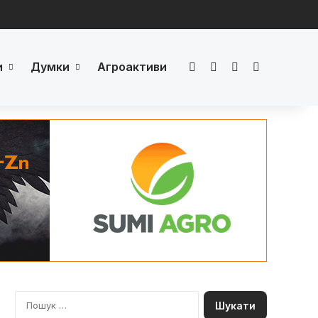
и
Думки
Агроактиви
Facebook
LinkedIn
YouTube
Телеграм
П
о