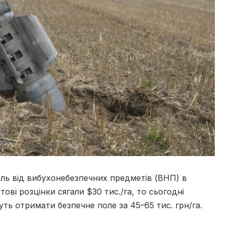
ель від вибухонебезпечних предметів (ВНП) в
тові розцінки сягали $30 тис./га, то сьогодні
 отримати безпечне поле за 45–65 тис. грн/га.