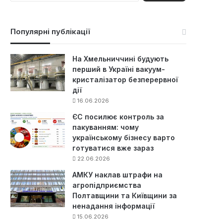
ш
у
к
Популярні публікації
:
На Хмельниччині будують
перший в Україні вакуум-
кристалізатор безперервної
дії
16.06.2026
ЄС посилює контроль за
пакуванням: чому
українському бізнесу варто
готуватися вже зараз
22.06.2026
АМКУ наклав штрафи на
агропідприємства
Полтавщини та Київщини за
ненадання інформації
15.06.2026