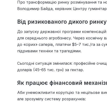
Про трансформацію ринку розмінування та но
Володимир Байда, керівник Центру гуманітар
Від ризикованого дикого ринку
До запуску державної програми компенсаці
для середнього агробізнесу. Через космічну ва
до «сірих» саперів, платячи $5–7 тис./га за с
підривами техніки та трагедіями.
Сьогодні ситуація змінилася: професійне очи
доларів (45–65 тис. грн) за гектар.
Як працює фінансовий механі
Аби унеможливити корупцію та нецільове ви
але зрозумілу систему розрахунків: