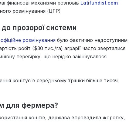
ві фінансові механізми розповів
Latifundist.com
ного розмінування (ЦГР)
 до прозорої системи
й
офіційне розмінування
було фактично недоступним
ртість робіт ($30 тис./га) аграрії часто зверталися
умнівну перевірку, що нерідко закінчувалося
щення коштує в середньому трішки більше тисячі
зм для фермера?
користання коштів, держава впровадила жорстку,