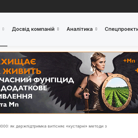
Досвід компаній
Аналітика
Спецпроект
1000: як держпідтримка витісняє «кустарні» методи з