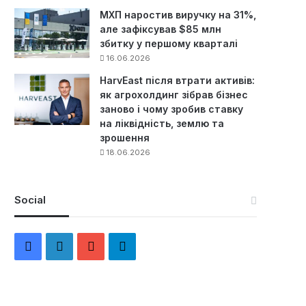
МХП наростив виручку на 31%,
але зафіксував $85 млн
збитку у першому кварталі
16.06.2026
HarvEast після втрати активів:
як агрохолдинг зібрав бізнес
заново і чому зробив ставку
на ліквідність, землю та
зрошення
18.06.2026
Social
F
L
Y
Т
a
i
o
е
c
n
u
л