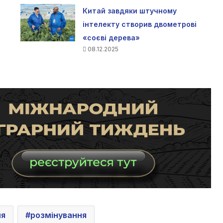
Китай завдяки штучному
інтелекту створив двометрові
«соєві дерева»
08.12.2025
ля
розмінування