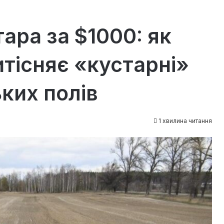
ара за $1000: як
тісняє «кустарні»
ких полів
1 хвилина читання