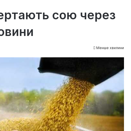
ертають сою через
ровини
Менше хвилини