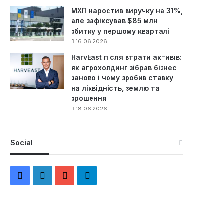
МХП наростив виручку на 31%,
але зафіксував $85 млн
збитку у першому кварталі
16.06.2026
HarvEast після втрати активів:
як агрохолдинг зібрав бізнес
заново і чому зробив ставку
на ліквідність, землю та
зрошення
18.06.2026
Social
F
L
Y
Т
a
i
o
е
c
n
u
л