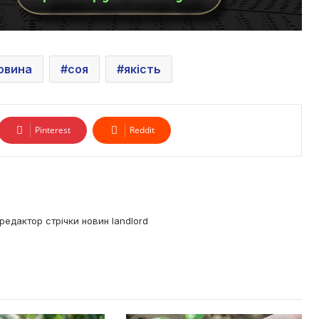
овина
соя
якість
Pinterest
Reddit
редактор стрічки новин landlord