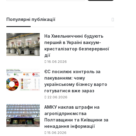
ш
у
к
Популярні публікації
:
На Хмельниччині будують
перший в Україні вакуум-
кристалізатор безперервної
дії
16.06.2026
ЄС посилює контроль за
пакуванням: чому
українському бізнесу варто
готуватися вже зараз
22.06.2026
АМКУ наклав штрафи на
агропідприємства
Полтавщини та Київщини за
ненадання інформації
15.06.2026