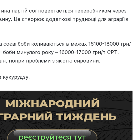
тина партій сої повертається переробникам через
вину. Це створює додаткові труднощі для аграріїв
а соєві боби коливаються в межах 16100-18000 грн/
і боби минулого року – 16000-17000 грн/т СРТ.
цін, попри проблеми з якістю сировини.
в кукурудзу.