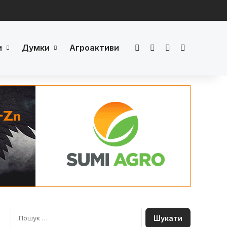
и
Думки
Агроактиви
Facebook
LinkedIn
YouTube
Телеграм
П
о