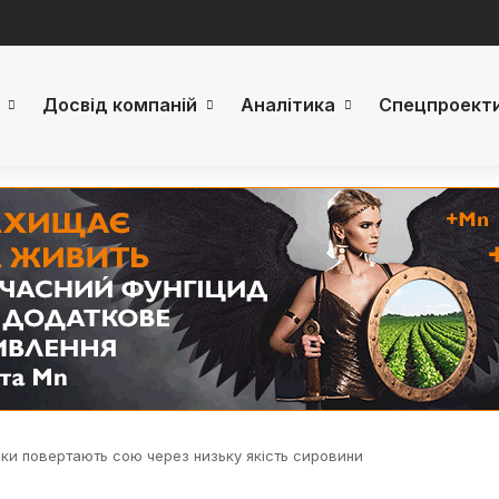
Досвід компаній
Аналітика
Спецпроект
ки повертають сою через низьку якість сировини