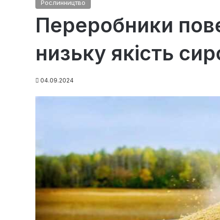
Рослинництво
Переробники пов
низьку якість си
04.09.2024