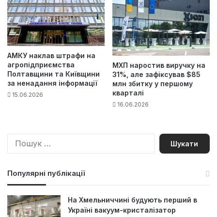
АМКУ наклав штрафи на
агропідприємства
МХП наростив виручку на
Полтавщини та Київщини
31%, але зафіксував $85
за ненадання інформації
млн збитку у першому
кварталі
15.06.2026
16.06.2026
П
о
ш
у
Популярні публікації
к
:
На Хмельниччині будують перший в
Україні вакуум-кристалізатор