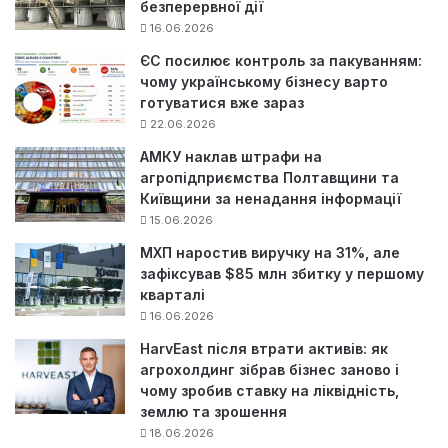
безперервної дії
16.06.2026
ЄС посилює контроль за пакуванням:
чому українському бізнесу варто
готуватися вже зараз
22.06.2026
АМКУ наклав штрафи на
агропідприємства Полтавщини та
Київщини за ненадання інформації
15.06.2026
МХП наростив виручку на 31%, але
зафіксував $85 млн збитку у першому
кварталі
16.06.2026
HarvEast після втрати активів: як
агрохолдинг зібрав бізнес заново і
чому зробив ставку на ліквідність,
землю та зрошення
18.06.2026