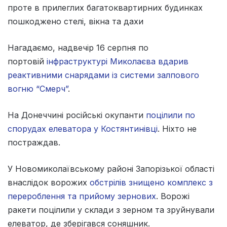
проте в прилеглих багатоквартирних будинках
пошкоджено стелі, вікна та дахи
Нагадаємо, надвечір 16 серпня по
портовій
інфраструктурі Миколаєва вдарив
реактивними снарядами із системи залпового
вогню “Смерч”
.
На Донеччині російські окупанти
поцілили по
спорудах елеватора у Костянтинівці
. Ніхто не
постраждав.
У Новомиколаївському районі Запорізької області
внаслідок ворожих
обстрілів знищено комплекс з
перероблення та прийому зернових
. Ворожі
ракети поцілили у склади з зерном та зруйнували
елеватор, де зберігався соняшник.