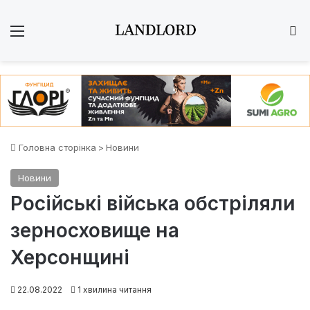
Меню
Ш
Головна сторінка
>
Новини
Новини
Російські війська обстріляли
зерносховище на
Херсонщині
22.08.2022
1 хвилина читання