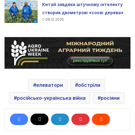
Китай завдяки штучному інтелекту
створив двометрові «соєві дерева»
08.12.2025
елеватори
обстріли
російсько-українська війна
росіяни