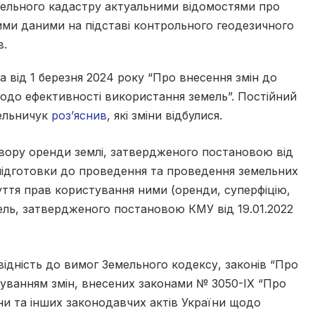
ельного кадастру актуальними відомостями про
ими даними на підставі контрольного геодезичного
в.
а від 1 березня 2024 року “Про внесення змін до
щодо ефективності використання земель”. Постійний
Мельничук
роз’яснив
, які зміни відбулися.
вору оренди землі, затвердженого постановою від
 підготовки до проведення та проведення земельних
уття прав користування ними (оренди, суперфіцію,
ель, затвердженого постановою КМУ від 19.01.2022
відність до вимог Земельного кодексу, законів “Про
хуванням змін, внесених законами № 3050-IX “Про
ни та інших законодавчих актів України щодо