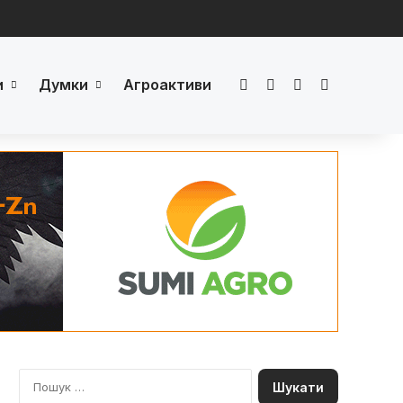
и
Думки
Агроактиви
Facebook
LinkedIn
YouTube
Телеграм
П
о