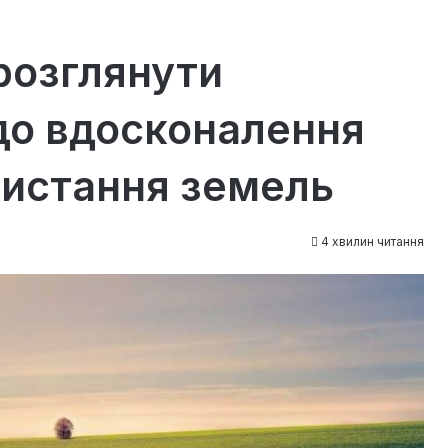
розглянути
до вдосконалення
ристання земель
4 хвилин читання