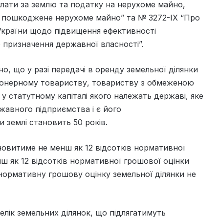
 плати за землю та податку на нерухоме майно,
чи пошкоджене нерухоме майно” та № 3272-ІХ “Про
 України щодо підвищення ефективності
 призначення державної власності”.
о, що у разі передачі в оренду земельної ділянки
ціонерному товариству, товариству з обмеженою
) у статутному капіталі якого належать державі, яке
авного підприємства і є його
 землі становить 50 років.
новитиме не менш як 12 відсотків нормативної
нш як 12 відсотків нормативної грошової оцінки
 нормативну грошову оцінку земельної ділянки не
лік земельних ділянок, що підлягатимуть