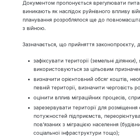
Документом пропонується врегулювати питан
виникають як наслідок руйнівного впливу ві
планування розроблялося ще до повномасштабно
з війною.
Зазначається, що прийняття законопроєкту, 
зафіксувати території (земельні ділянки), 
використовуються за цільовим призначе
визначити орієнтовний обсяг коштів, необ
певній території, визначити черговість робі
оцінити вплив міграційних процесів, спр
зарезервувати території для розміщення 
потужностей підприємств, переорієнтува
пов’язаних з міграцією населення (будів
соціальної інфраструктури тощо);