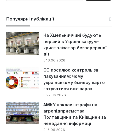
ш
у
к
Популярні публікації
:
На Хмельниччині будують
перший в Україні вакуум-
кристалізатор безперервної
дії
16.06.2026
ЄС посилює контроль за
пакуванням: чому
українському бізнесу варто
готуватися вже зараз
22.06.2026
АМКУ наклав штрафи на
агропідприємства
Полтавщини та Київщини за
ненадання інформації
15.06.2026