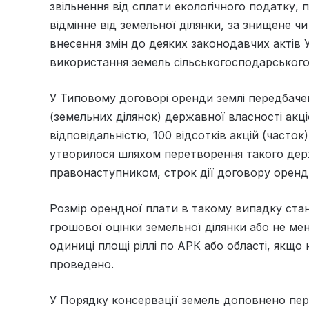
звільнення від сплати екологічного податку,
відмінне від земельної ділянки, за знищене 
внесення змін до деяких законодавчих актів
використання земель сільськогосподарського
У Типовому договорі оренди землі передбачен
(земельних ділянок) державної власності ак
відповідальністю, 100 відсотків акцій (часток
утворилося шляхом перетворення такого держ
правонаступником, строк дії договору оренди
Розмір орендної плати в такому випадку ста
грошової оцінки земельної ділянки або не ме
одиниці площі ріллі по АРК або області, якщо
проведено.
У Порядку консервації земель доповнено пере