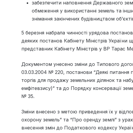
забезпечити наповнення Державного зем
обмеження у використанні земель та інш
знімання закінчених будівництвом об’єкті
5 березня набрала чинності урядова постанов
деяких постанов Кабінету Міністрів України 
представник Кабінету Міністрів у ВР Тарас 
Документом унесено зміни до Типового дого
03.03.2004 № 220, постанови “Деякі питання
торгів для продажу земельних ділянок та наб
емфітевзису)” та до Порядку консервації зем
№ 35.
Зміни внесено з метою приведення їх у відпо
охорону земель” та “Про оренду землі” з ура
внесення змін до Податкового кодексу Украї