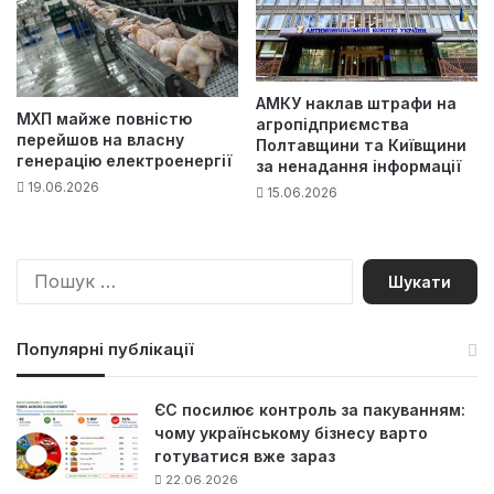
АМКУ наклав штрафи на
МХП майже повністю
агропідприємства
перейшов на власну
Полтавщини та Київщини
генерацію електроенергії
за ненадання інформації
19.06.2026
15.06.2026
П
о
ш
у
Популярні публікації
к
:
ЄС посилює контроль за пакуванням:
чому українському бізнесу варто
готуватися вже зараз
22.06.2026