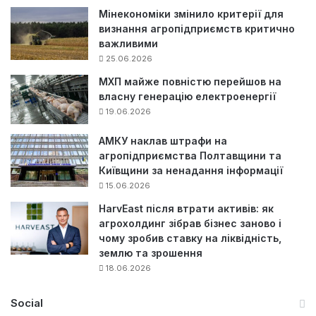
Мінекономіки змінило критерії для
визнання агропідприємств критично
важливими
25.06.2026
МХП майже повністю перейшов на
власну генерацію електроенергії
19.06.2026
АМКУ наклав штрафи на
агропідприємства Полтавщини та
Київщини за ненадання інформації
15.06.2026
HarvEast після втрати активів: як
агрохолдинг зібрав бізнес заново і
чому зробив ставку на ліквідність,
землю та зрошення
18.06.2026
Social