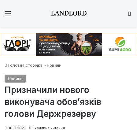
Меню
Ш
Головна сторінка
>
Новини
Новини
Призначили нового
виконувача обов’язків
голови Держрезерву
30.11.2021
1 хвилина читання