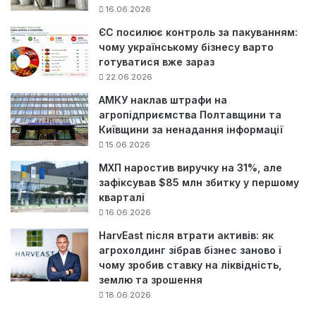
16.06.2026
ЄС посилює контроль за пакуванням:
чому українському бізнесу варто
готуватися вже зараз
22.06.2026
АМКУ наклав штрафи на
агропідприємства Полтавщини та
Київщини за ненадання інформації
15.06.2026
МХП наростив виручку на 31%, але
зафіксував $85 млн збитку у першому
кварталі
16.06.2026
HarvEast після втрати активів: як
агрохолдинг зібрав бізнес заново і
чому зробив ставку на ліквідність,
землю та зрошення
18.06.2026