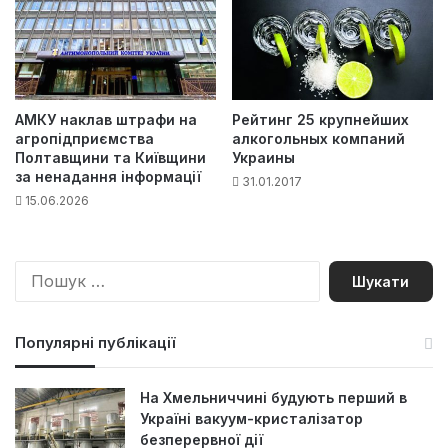
АМКУ наклав штрафи на
Рейтинг 25 крупнейших
агропідприємства
алкогольных компаний
Полтавщини та Київщини
Украины
за ненадання інформації
31.01.2017
15.06.2026
П
о
ш
у
Популярні публікації
к
:
На Хмельниччині будують перший в
Україні вакуум-кристалізатор
безперервної дії