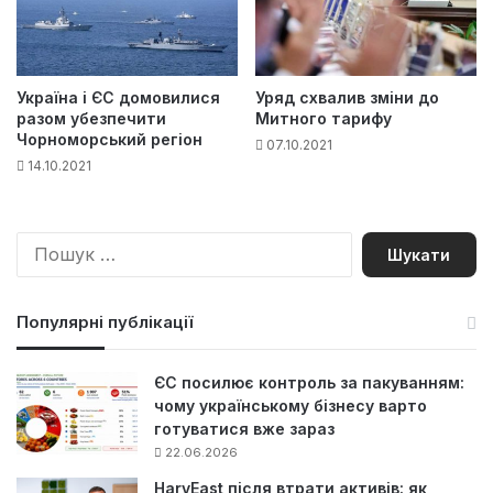
Україна і ЄС домовилися
Уряд схвалив зміни до
разом убезпечити
Митного тарифу
Чорноморський регіон
07.10.2021
14.10.2021
П
о
ш
у
Популярні публікації
к
:
ЄС посилює контроль за пакуванням:
чому українському бізнесу варто
готуватися вже зараз
22.06.2026
HarvEast після втрати активів: як