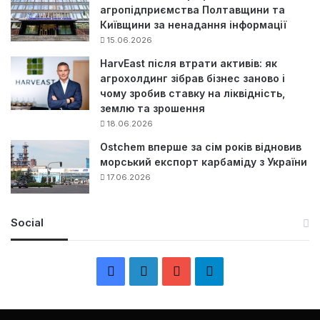
агропідприємства Полтавщини та
Київщини за ненадання інформації
15.06.2026
HarvEast після втрати активів: як
агрохолдинг зібрав бізнес заново і
чому зробив ставку на ліквідність,
землю та зрошення
18.06.2026
Ostchem вперше за сім років відновив
морський експорт карбаміду з України
17.06.2026
Social
F
L
Y
Т
a
i
o
е