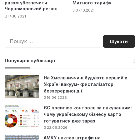
разом убезпечити
Митного тарифу
Чорноморський регіон
07.10.2021
14.10.2021
П
о
ш
у
Популярні публікації
к
:
На Хмельниччині будують перший в
Україні вакуум-кристалізатор
безперервної дії
16.06.2026
ЄС посилює контроль за пакуванням:
чому українському бізнесу варто
готуватися вже зараз
22.06.2026
АМКУ наклав штрафи на