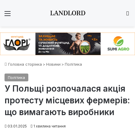
Меню
Ш
Головна сторінка
>
Новини
>
Політика
Політика
У Польщі розпочалася акція
протесту місцевих фермерів:
що вимагають виробники
03.01.2025
1 хвилина читання