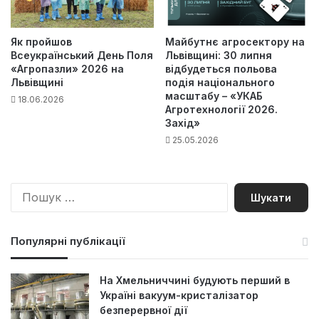
Як пройшов
Майбутнє агросектору на
Всеукраїнський День Поля
Львівщині: 30 липня
«Агропазли» 2026 на
відбудеться польова
Львівщині
подія національного
масштабу – «УКАБ
18.06.2026
Агротехнології 2026.
Захід»
25.05.2026
П
о
ш
у
Популярні публікації
к
:
На Хмельниччині будують перший в
Україні вакуум-кристалізатор
безперервної дії