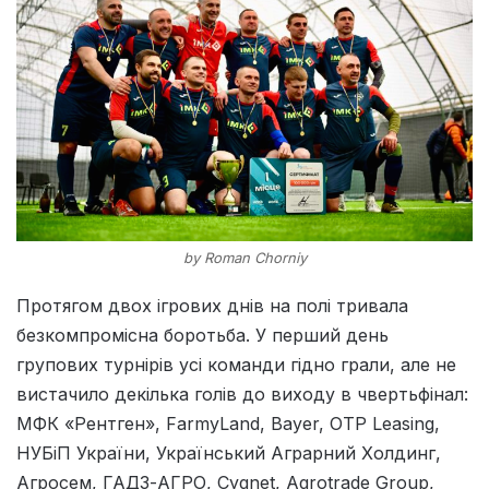
by Roman Chorniy
Протягом двох ігрових днів на полі тривала
безкомпромісна боротьба. У перший день
групових турнірів усі команди гідно грали, але не
вистачило декілька голів до виходу в чвертьфінал:
МФК «Рентген», FarmyLand, Bayer, OTP Leasing,
НУБіП України, Український Аграрний Холдинг,
Агросем, ГАДЗ-АГРО, Cygnet, Agrotrade Group,