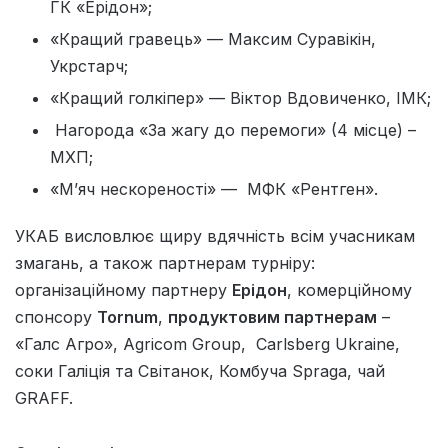
ГК «Ерідон»;
«Кращий гравець» — Максим Суравікін,
Укрстарч;
«Кращий голкіпер» — Віктор Вдовиченко, ІМК;
Нагорода «За жагу до перемоги» (4 місце) –
МХП;
«Мʼяч нескореності» — МФК «Рентген».
УКАБ висловлює щиру вдячність всім учасникам
змагань, а також партнерам турніру:
організаційному партнеру
Ерідон
, комерційному
спонсору
Tornum
,
продуктовим партнерам
–
«Галс Агро», Agricom Group, Carlsberg Ukraine,
соки Галіція та Світанок, Комбуча Spraga, чай
GRAFF.