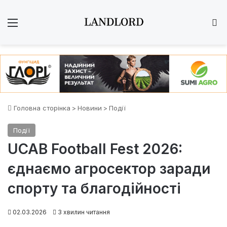
Меню
Ш
Головна сторінка
>
Новини
>
Події
Події
UCAB Football Fest 2026:
єднаємо агросектор заради
спорту та благодійності
02.03.2026
3 хвилин читання