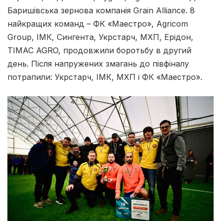
Баришівська зернова компанія Grain Alliance. 8
найкращих команд – ФК «Маестро», Agricom
Group, ІМК, Сингента, Укрстарч, МХП, Ерідон,
TIMAC AGRO, продовжили боротьбу в другий
день. Після напружених змагань до півфіналу
потрапили: Укрстарч, ІМК, МХП і ФК «Маестро».