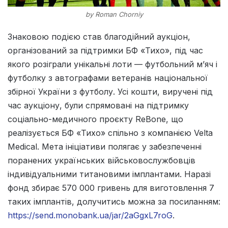
by Roman Chorniy
Знаковою подією став благодійний аукціон,
організований за підтримки БФ «Тихо», під час
якого розіграли унікальні лоти — футбольний м’яч і
футболку з автографами ветеранів національної
збірної України з футболу. Усі кошти, виручені під
час аукціону, були спрямовані на підтримку
соціально-медичного проєкту ReBone, що
реалізується БФ «Тихо» спільно з компанією Velta
Medical. Мета ініціативи полягає у забезпеченні
поранених українських військовослужбовців
індивідуальними титановими імплантами. Наразі
фонд збирає 570 000 гривень для виготовлення 7
таких імплантів, долучитись можна за посиланням:
https://send.monobank.ua/jar/2aGgxL7roG
.