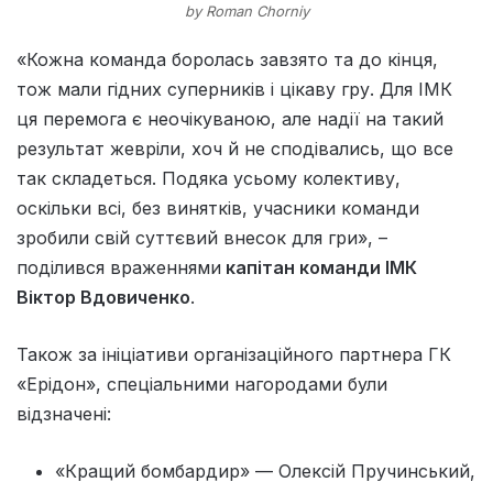
by Roman Chorniy
«Кожна команда боролась завзято та до кінця,
тож мали гідних суперників і цікаву гру. Для ІМК
ця перемога є неочікуваною, але надії на такий
результат жевріли, хоч й не сподівались, що все
так складеться. Подяка усьому колективу,
оскільки всі, без винятків, учасники команди
зробили свій суттєвий внесок для гри», –
поділився враженнями
капітан команди ІМК
Віктор Вдовиченко
.
Також за ініціативи організаційного партнера ГК
«Ерідон», спеціальними нагородами були
відзначені:
«Кращий бомбардир» — Олексій Пручинський,