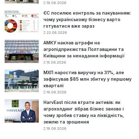
16.06.2026
ЄС посилює контроль за пакуванням:
чому українському бізнесу варто
готуватися вже зараз
22.06.2026
АМКУ наклав штрафи на
агропідприємства Полтавщини та
Київщини за ненадання інформації
15.06.2026
МХП наростив виручку на 31%, але
зафіксував $85 млн збитку у першому
кварталі
16.06.2026
HarvEast після втрати активів: як
агрохолдинг зібрав бізнес заново і
чому зробив ставку на ліквідність,
землю та зрошення
18.06.2026