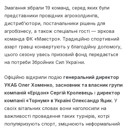
Змагання зібрали 19 команд, серед яких були
представники провідних агрохолдингів,
дистриб’ютори, постачальники рішень для
агробізнесу, а також спеціальні гості — зіркова
команда ФК «Маестро». Традиційно спортивний
азарт гравці конвертують у благодійну допомогу,
цього сезону увесь призовий фонд передається
на потреби Збройних Сил України.
Офіційно відкрили подію
генеральний директор
УКАБ Олег Хоменко
,
засновник та власник групи
компаній «Ерідон» Сергій Кролевець
і
директор
компанії «Торнум» в Україні Олександр Яцик
. У
своїх вітальних словах вони наголосили на
важливості проведення таких турнірів, котрі
популяризують спорт, зміцнюють неформальний