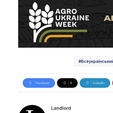
Всеукраїнськи
Facebook
X
LinkedIn
Landlord