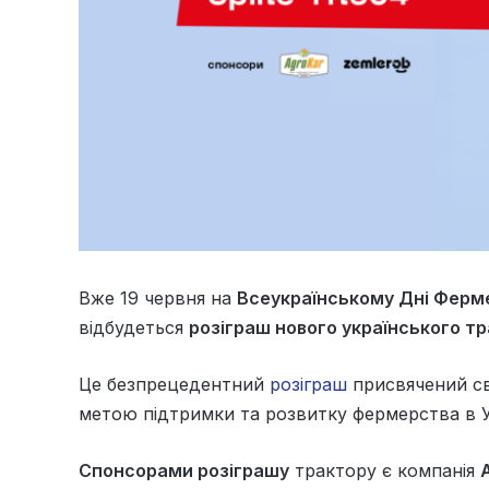
Вже 19 червня на
Всеукраїнському Дні Ферм
відбудеться
розіграш нового українського т
Це безпрецедентний
розіграш
присвячений св
метою підтримки та розвитку фермерства в У
Спонсорами розіграшу
трактору є компанія