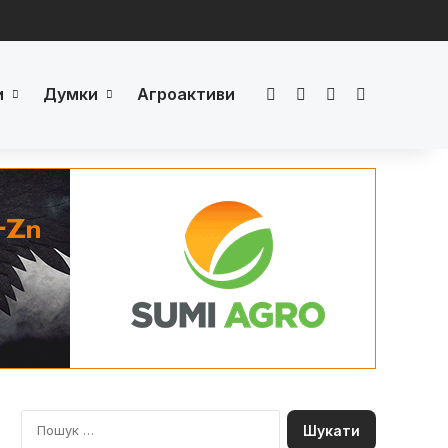
и
Думки
Агроактиви
Facebook
LinkedIn
YouTube
Телеграм
П
о