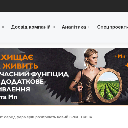
Досвід компаній
Аналітика
Спецпроект
к: серед фермерів розіграють новий SPIKE TK604