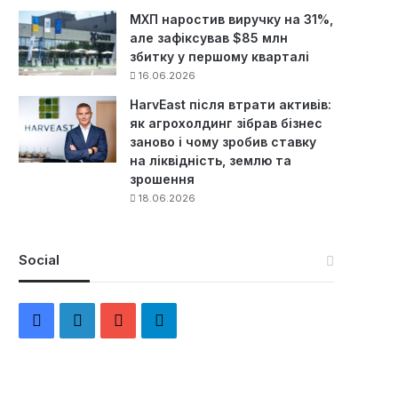
МХП наростив виручку на 31%,
але зафіксував $85 млн
збитку у першому кварталі
16.06.2026
HarvEast після втрати активів:
як агрохолдинг зібрав бізнес
заново і чому зробив ставку
на ліквідність, землю та
зрошення
18.06.2026
Social
F
L
Y
Т
a
i
o
е
c
n
u
л