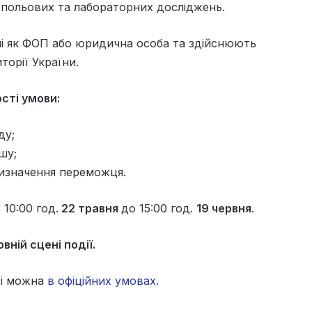
с польових та лабораторних досліджень.
ані як ФОП або юридична особа та здійснюють
торії України.
ості умови:
ду;
шу;
 визначення переможця.
 10:00 год.
22 травня
до 15:00 год.
19 червня
.
вній сцені події.
ті можна
в офіційних умовах.