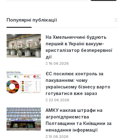
ш
у
к
Популярні публікації
:
На Хмельниччині будують
перший в Україні вакуум-
кристалізатор безперервної
дії
16.06.2026
ЄС посилює контроль за
пакуванням: чому
українському бізнесу варто
готуватися вже зараз
22.06.2026
АМКУ наклав штрафи на
агропідприємства
Полтавщини та Київщини за
ненадання інформації
15.06.2026