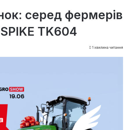
нок: серед фермерів
 SPIKE TK604
1 хвилина читання