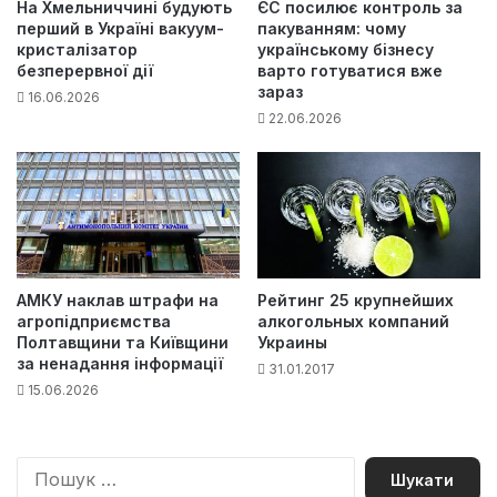
На Хмельниччині будують
ЄС посилює контроль за
перший в Україні вакуум-
пакуванням: чому
кристалізатор
українському бізнесу
безперервної дії
варто готуватися вже
зараз
16.06.2026
22.06.2026
АМКУ наклав штрафи на
Рейтинг 25 крупнейших
агропідприємства
алкогольных компаний
Полтавщини та Київщини
Украины
за ненадання інформації
31.01.2017
15.06.2026
П
о