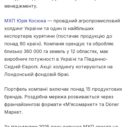
менеджменту.
МХП Юрія Косюка
— провідний агропромисловий
холдинг України та один із найбільших
експортерів курятини (постачає продукцію до
понад 80 країн). Компанія орендує та обробляє
близько 360 000 га земель у 12 областях, має
виробничі потужності в Україні та Південно-
Східній Європі. Акції холдингу котируються на
Лондонській фондовій біржі.
Портфель компанії включає понад 15 продуктових
брендів. Роздрібна мережа розвивається через
франчайзингові формати «Мʼясомаркет» та Döner
Маркет.
За підсумками 2025 року виручка МХП зросла на