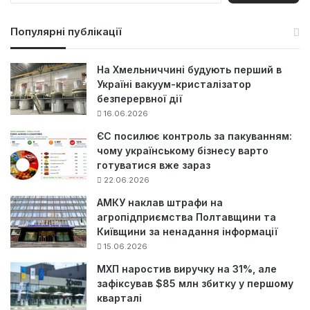
ш
у
Популярні публікації
к
:
На Хмельниччині будують перший в
Україні вакуум-кристалізатор
безперервної дії
16.06.2026
ЄС посилює контроль за пакуванням:
чому українському бізнесу варто
готуватися вже зараз
22.06.2026
АМКУ наклав штрафи на
агропідприємства Полтавщини та
Київщини за ненадання інформації
15.06.2026
МХП наростив виручку на 31%, але
зафіксував $85 млн збитку у першому
кварталі