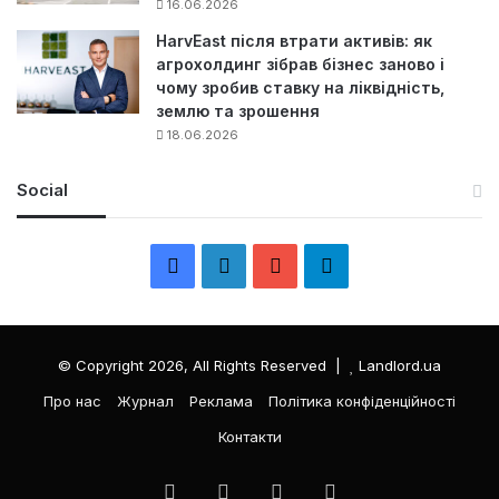
16.06.2026
HarvEast після втрати активів: як
агрохолдинг зібрав бізнес заново і
чому зробив ставку на ліквідність,
землю та зрошення
18.06.2026
Social
F
L
Y
Т
a
i
o
е
c
n
u
л
© Copyright 2026, All Rights Reserved |
Landlord.ua
e
k
T
е
Про нас
Журнал
Реклама
Політика конфіденційності
Контакти
b
e
u
г
o
d
b
р
Facebook
LinkedIn
YouTube
Телеграма