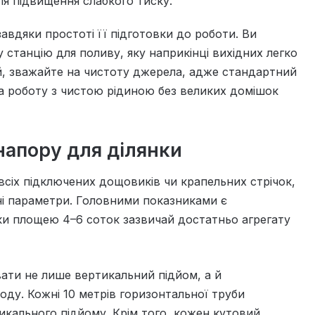
я підвищення слабкого тиску.
авдяки простоті її підготовки до роботи. Ви
станцію для поливу, яку наприкінці вихідних легко
й, зважайте на чистоту джерела, адже стандартний
а роботу з чистою рідиною без великих домішок
напору для ділянки
всіх підключених дощовиків чи крапельних стрічок,
ні параметри. Головними показниками є
нки площею 4–6 соток зазвичай достатньо агрегату
ати не лише вертикальний підйом, а й
ду. Кожні 10 метрів горизонтальної труби
тикального підйому. Крім того, кожен кутовий