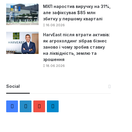
МХП наростив виручку на 31%,
але зафіксував $85 млн
збитку у першому кварталі
16.06.2026
HarvEast після втрати активів:
як агрохолдинг зібрав бізнес
заново і чому зробив ставку
на ліквідність, землю та
зрошення
18.06.2026
Social
F
L
Y
Т
a
i
o
е
c
n
u
л