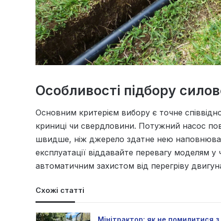
Особливості підбору силов
Основним критерієм вибору є точне співвідн
криниці чи свердловини. Потужний насос пов
швидше, ніж джерело здатне нею наповнюват
експлуатації віддавайте перевагу моделям у 
автоматичним захистом від перегріву двигун
Схожі статті
Мінітрактор: як не помилитися з