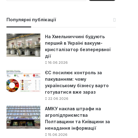
ш
у
к
Популярні публікації
:
На Хмельниччині будують
перший в Україні вакуум-
кристалізатор безперервної
дії
16.06.2026
ЄС посилює контроль за
пакуванням: чому
українському бізнесу варто
готуватися вже зараз
22.06.2026
АМКУ наклав штрафи на
агропідприємства
Полтавщини та Київщини за
ненадання інформації
15.06.2026