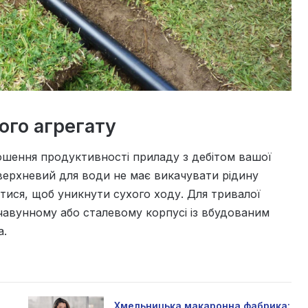
ого агрегату
ошення продуктивності приладу з дебітом вашої
ерхневий для води не має викачувати рідину
ися, щоб уникнути сухого ходу. Для тривалої
чавунному або сталевому корпусі із вбудованим
а.
Хмельницька макаронна фабрика: