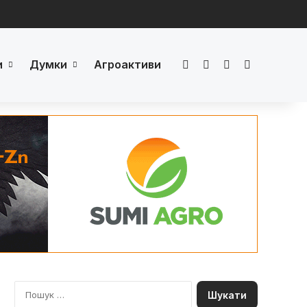
и
Думки
Агроактиви
Facebook
LinkedIn
YouTube
Телеграм
П
о