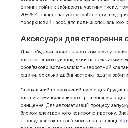
фітинг і трійник забирають частину тиску, то
20–25%. Якщо планується забір води з відкр
поверхневий насос для води зі спеціальною 
Аксесуари для створення 
Для побудови повноцінного комплексу полив
для лінії всмоктування, який не стискатиметьс
обов’язково встановлюють зворотний клапан і
рідини, оскільки дрібні часточки здатні заби
Спеціальний поверхневий насос для брудної 
для системи крапельного зрошення все одно 
очищення. Для автоматизації процесу запуск
блоком електронного контролю протоку. Знай
господарських потреб можна на сторінці
http