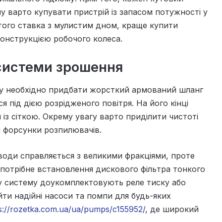
му варто купувати пристрій із запасом потужності у
итого ставка з мулистим дном, краще купити
конструкцією робочого колеса.
системи зрошення
у необхідно придбати жорсткий армований шланг
я під дією розрідженого повітря. На його кінці
з сіткою. Окрему увагу варто приділити чистоті
ти форсунки розпилювачів.
води справляється з великими фракціями, проте
потрібне встановлення дискового фільтра тонкого
у систему доукомплектовують реле тиску або
ти надійні насоси та помпи для будь-яких
s://rozetka.com.ua/ua/pumps/c155952/
, де широкий