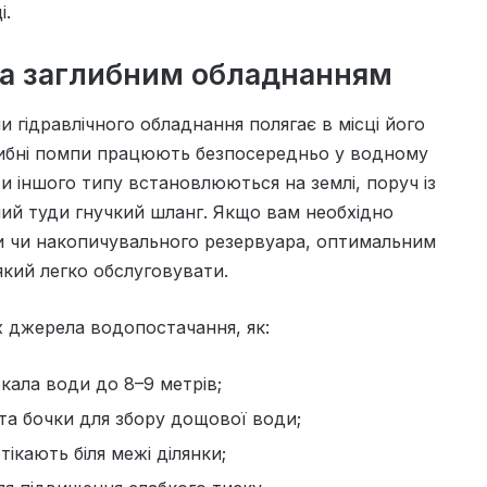
і.
та заглибним обладнанням
 гідравлічного обладнання полягає в місці його
либні помпи працюють безпосередньо у водному
ти іншого типу встановлюються на землі, поруч із
ний туди гнучкий шланг. Якщо вам необхідно
ни чи накопичувального резервуара, оптимальним
 який легко обслуговувати.
х джерела водопостачання, як:
кала води до 8–9 метрів;
 та бочки для збору дощової води;
тікають біля межі ділянки;