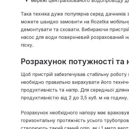
мережі централізованого водопроводу дл
Така техніка дуже популярна серед дачників з
можете швидко замовити на Rozetka мобільну 
демонтувати та сховати. Вибираючи пристрі
насос для води поверхневий розрахований н
піску.
Розрахунок потужності та 
Щоб пристрій забезпечував стабільну роботу 
необхідно правильно вирахувати його техніч
продуктивність та напір. Для середньої діля
продуктивністю від 2 до 3,5 куб. м на годину.
Розрахунок необхідного напору має враховув
горизонтальну протяжність усього трубопрово
створюють такий самий опір, як і 1 метр вер