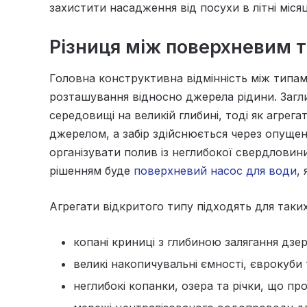
захистити насадження від посухи в літні місяц
Різниця між поверхневим 
Головна конструктивна відмінність між типами
розташування відносно джерела рідини. Заг
середовищі на великій глибині, тоді як агрега
джерелом, а забір здійснюється через опуще
організувати полив із неглибокої свердлови
рішенням буде
поверхневий насос для води
,
Агрегати відкритого типу підходять для таки
копані криниці з глибиною залягання дзер
великі накопичувальні ємності, єврокуби
неглибокі копанки, озера та річки, що про