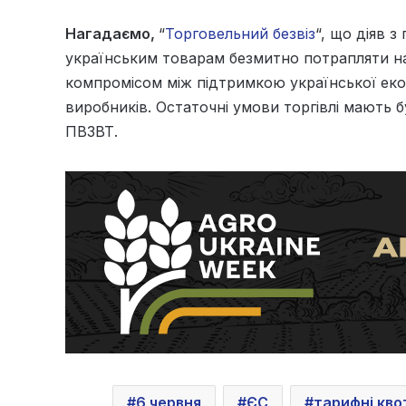
Нагадаємо,
“
Торговельний безвіз
“, що діяв 
українським товарам безмитно потрапляти на
компромісом між підтримкою української еко
виробників. Остаточні умови торгівлі мають 
ПВЗВТ.
6 червня
ЄС
тарифні кво