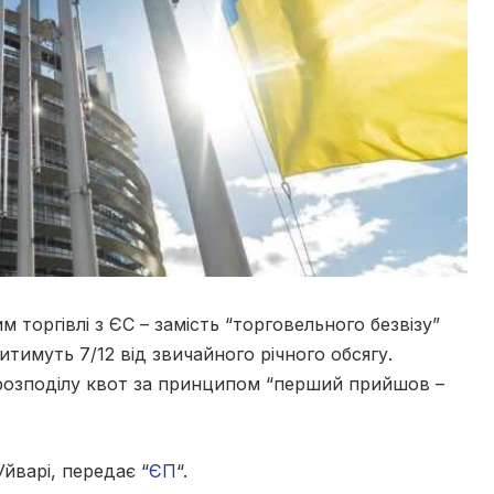
 торгівлі з ЄС – замість “торговельного безвізу”
итимуть 7/12 від звичайного річного обсягу.
розподілу квот за принципом “перший прийшов –
йварі, передає “
ЄП
“.