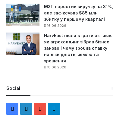
МХП наростив виручку на 31%,
але зафіксував $85 млн
збитку у першому кварталі
16.06.2026
HarvEast після втрати активів:
як агрохолдинг зібрав бізнес
заново і чому зробив ставку
на ліквідність, землю та
зрошення
18.06.2026
Social
F
L
Y
Т
a
i
o
е
c
n
u
л