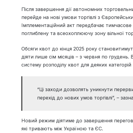
Після завершення дії автономних торговельних
перейде на нові умови торгівлі з Європейсь
Імплементаційний акт передбачає тимчасове
поглиблену та всеохоплюючу зону вільної торг
Обсяги квот до кінця 2025 року становитимуть
діяти лише сім місяців – з червня по грудень
систему розподілу квот для деяких категорій 
“Ці заходи дозволять уникнути перерви
перехід до нових умов торгівлі”, – зазн
Новий режим діятиме до завершення переговор
які тривають між Україною та ЄС.