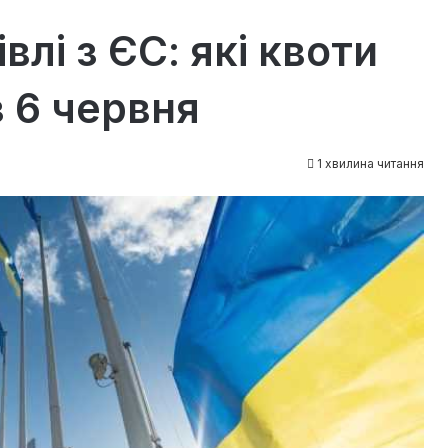
влі з ЄС: які квоти
з 6 червня
1 хвилина читання