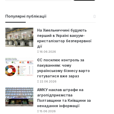
ш
у
к
Популярні публікації
:
На Хмельниччині будують
перший в Україні вакуум-
кристалізатор безперервної
дії
16.06.2026
ЄС посилює контроль за
пакуванням: чому
українському бізнесу варто
готуватися вже зараз
22.06.2026
АМКУ наклав штрафи на
агропідприємства
Полтавщини та Київщини за
ненадання інформації
15.06.2026