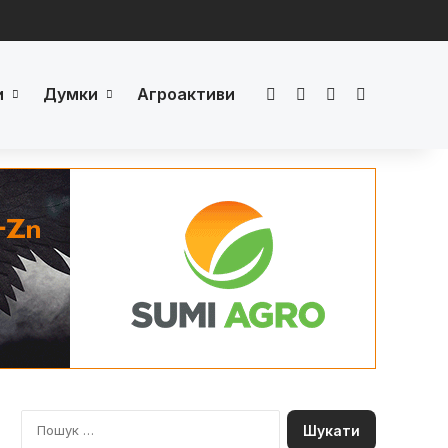
и
Думки
Агроактиви
Facebook
LinkedIn
YouTube
Телеграм
П
о