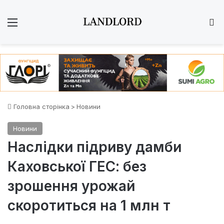
Меню
Ш
Головна сторінка
>
Новини
Новини
Наслідки підриву дамби
Каховської ГЕС: без
зрошення урожай
скоротиться на 1 млн т