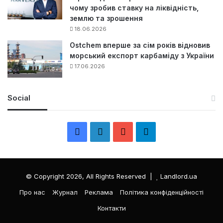
чому зробив ставку на ліквідність,
землю та зрошення
18.06.2026
Ostchem вперше за сім років відновив
морський експорт карбаміду з України
17.06.2026
Social
F
L
Y
Т
a
i
o
е
c
n
u
л
© Copyright 2026, All Rights Reserved |
Landlord.ua
e
k
T
е
Про нас
Журнал
Реклама
Політика конфіденційності
Контакти
b
e
u
г