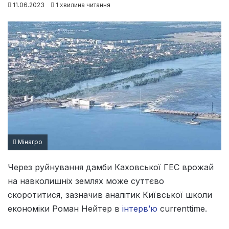
11.06.2023
1 хвилина читання
Мінагро
Через руйнування дамби Каховської ГЕС врожай
на навколишніх землях може суттєво
скоротитися, зазначив аналітик Київської школи
економіки Роман Нейтер в
інтерв’ю
currenttime.