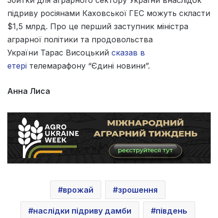
підриву росіянами Каховської ГЕС можуть скласти
$1,5 млрд. Про це перший заступник міністра
аграрної політики та продовольства
України Тарас Висоцький
сказав в
етері
телемарафону “Єдині новини”.
Анна Лиса
врожай
зрошення
наслідки підриву дамби
південь