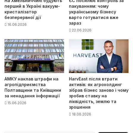
На Хмельниччині будують
ЄС посилює контроль за
перший в Україні вакуум-
пакуванням: чому
кристалізатор
українському бізнесу
безперервної дії
варто готуватися вже
зараз
16.06.2026
22.06.2026
АМКУ наклав штрафи на
HarvEast після втрати
агропідприємства
активів: як агрохолдинг
Полтавщини та Київщини
зібрав бізнес заново і чому
за ненадання інформації
зробив ставку на
ліквідність, землю та
15.06.2026
зрошення
18.06.2026