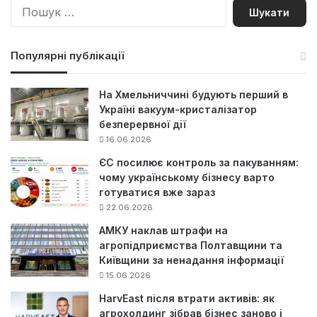
П
о
ш
у
Популярні публікації
к
:
На Хмельниччині будують перший в
Україні вакуум-кристалізатор
безперервної дії
16.06.2026
ЄС посилює контроль за пакуванням:
чому українському бізнесу варто
готуватися вже зараз
22.06.2026
АМКУ наклав штрафи на
агропідприємства Полтавщини та
Київщини за ненадання інформації
15.06.2026
HarvEast після втрати активів: як
агрохолдинг зібрав бізнес заново і