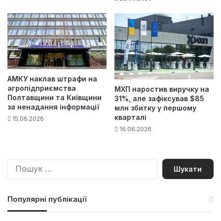
АМКУ наклав штрафи на
агропідприємства
МХП наростив виручку на
Полтавщини та Київщини
31%, але зафіксував $85
за ненадання інформації
млн збитку у першому
кварталі
15.06.2026
16.06.2026
П
о
ш
у
Популярні публікації
к
: