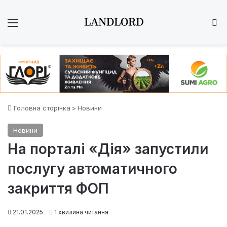
Меню
Ш
Головна сторінка
>
Новини
Новини
На порталі «Дія» запустили
послугу автоматичного
закриття ФОП
21.01.2025
1 хвилина читання