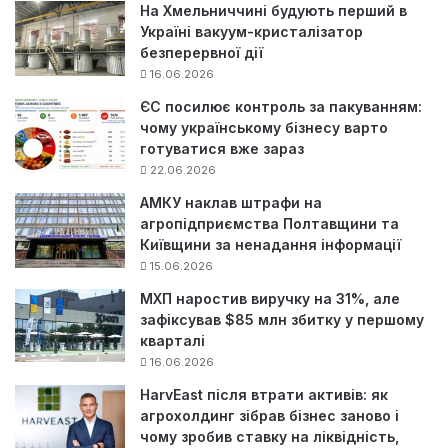
На Хмельниччині будують перший в
Україні вакуум-кристалізатор
безперервної дії
16.06.2026
ЄС посилює контроль за пакуванням:
чому українському бізнесу варто
готуватися вже зараз
22.06.2026
АМКУ наклав штрафи на
агропідприємства Полтавщини та
Київщини за ненадання інформації
15.06.2026
МХП наростив виручку на 31%, але
зафіксував $85 млн збитку у першому
кварталі
16.06.2026
HarvEast після втрати активів: як
агрохолдинг зібрав бізнес заново і
чому зробив ставку на ліквідність,