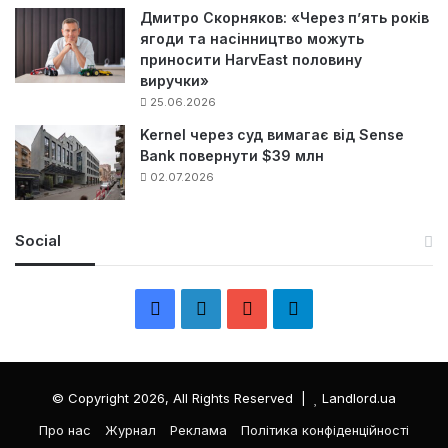
Дмитро Скорняков: «Через п’ять років
ягоди та насінництво можуть
приносити HarvEast половину
виручки»
25.06.2026
Kernel через суд вимагає від Sense
Bank повернути $39 млн
02.07.2026
Social
F
L
Y
Т
a
i
o
е
c
n
u
л
© Copyright 2026, All Rights Reserved |
Landlord.ua
e
k
T
е
Про нас
Журнал
Реклама
Політика конфіденційності