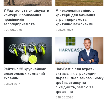
У Раді хочуть уніфікувати
Мінекономіки змінило
критерії бронювання
критерії для визнання
працівників
агропідприємств
агропідприємств
критично важливими
29.06.2026
25.06.2026
Рейтинг 25 крупнейших
HarvEast після втрати
алкогольных компаний
активів: як агрохолдинг
Украины
зібрав бізнес заново і чому
зробив ставку на
31.01.2017
ліквідність, землю та
зрошення
18.06.2026