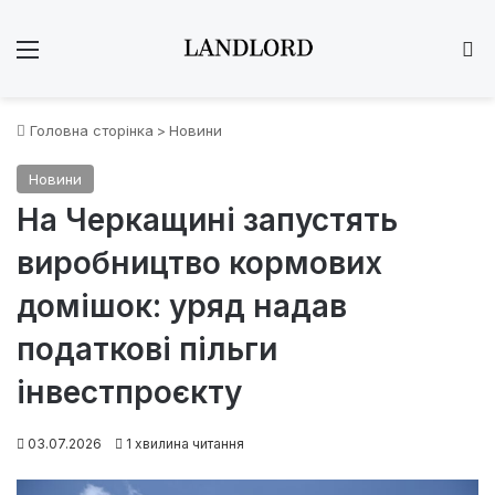
Меню
Ш
Головна сторінка
>
Новини
Новини
На Черкащині запустять
виробництво кормових
домішок: уряд надав
податкові пільги
інвестпроєкту
03.07.2026
1 хвилина читання