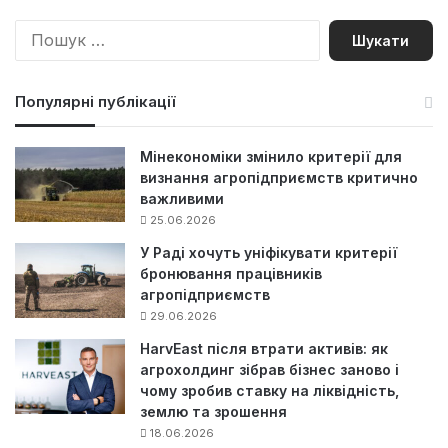
П
о
ш
у
Популярні публікації
к
:
Мінекономіки змінило критерії для
визнання агропідприємств критично
важливими
25.06.2026
У Раді хочуть уніфікувати критерії
бронювання працівників
агропідприємств
29.06.2026
HarvEast після втрати активів: як
агрохолдинг зібрав бізнес заново і
чому зробив ставку на ліквідність,
землю та зрошення
18.06.2026