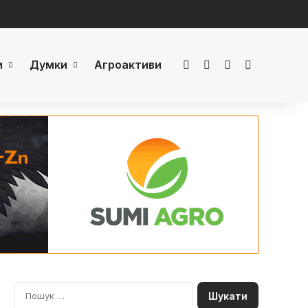
и
Думки
Агроактиви
Facebook
LinkedIn
YouTube
Телеграм
П
о