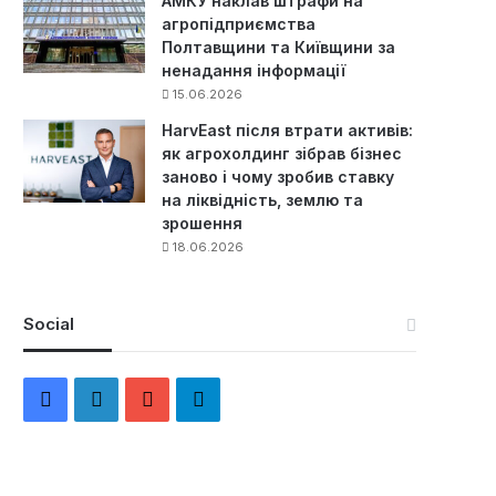
АМКУ наклав штрафи на
агропідприємства
Полтавщини та Київщини за
ненадання інформації
15.06.2026
HarvEast після втрати активів:
як агрохолдинг зібрав бізнес
заново і чому зробив ставку
на ліквідність, землю та
зрошення
18.06.2026
Social
F
L
Y
Т
a
i
o
е
c
n
u
л