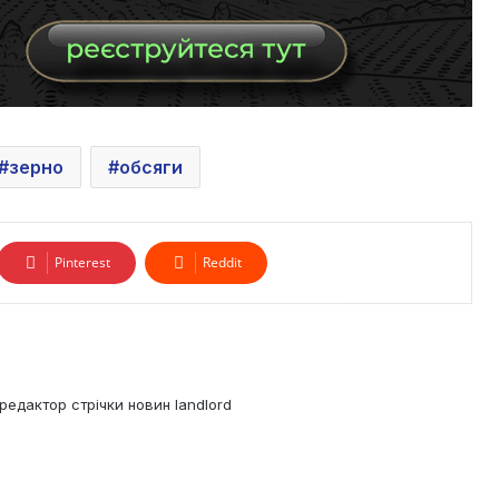
зерно
обсяги
Pinterest
Reddit
редактор стрічки новин landlord