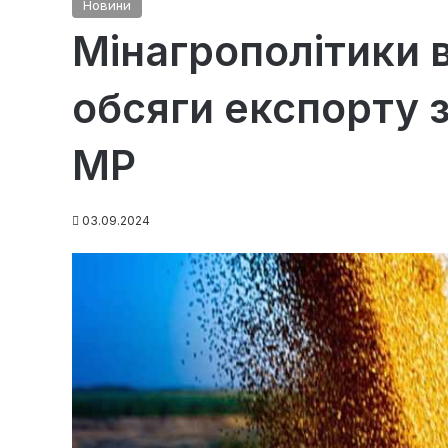
Новини
Мінагрополітики 
обсяги експорту 
МР
03.09.2024