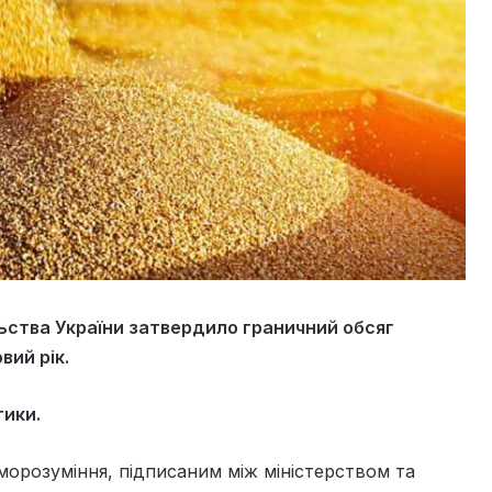
льства України затвердило граничний обсяг
вий рік.
тики.
орозуміння, підписаним між міністерством та