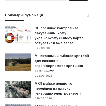
ш
у
к
Популярні публікації
:
ЄС посилює контроль за
пакуванням: чому
українському бізнесу варто
готуватися вже зараз
22.06.2026
Мінекономіки змінило критерії
для визнання
агропідприємств критично
важливими
25.06.2026
МХП майже повністю
перейшов на власну
генерацію електроенергії
19.06.2026