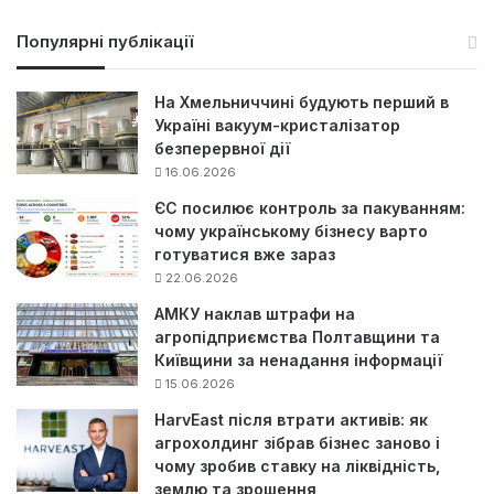
ш
у
Популярні публікації
к
:
На Хмельниччині будують перший в
Україні вакуум-кристалізатор
безперервної дії
16.06.2026
ЄС посилює контроль за пакуванням:
чому українському бізнесу варто
готуватися вже зараз
22.06.2026
АМКУ наклав штрафи на
агропідприємства Полтавщини та
Київщини за ненадання інформації
15.06.2026
HarvEast після втрати активів: як
агрохолдинг зібрав бізнес заново і
чому зробив ставку на ліквідність,
землю та зрошення