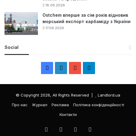
18.06.2026
Ostchem вперше за сім років відновив
морський експорт карбаміду з України
17.06.2026
Social
F
L
Y
Т
a
i
o
е
c
n
u
л
© Copyright 2026, All Rights Reserved |
Landlord.ua
e
k
T
е
Про нас
Журнал
Реклама
Політика конфіденційності
Контакти
b
e
u
г
o
d
b
р
Facebook
LinkedIn
YouTube
Телеграма