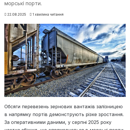
морські порти.
22.08.2025
1 хвилина читання
Обсяги перевезень зернових вантажів залізницею
в напрямку портів демонструють різке зростання.
За оперативними даними, у серпні 2025 року
частка збіжжя, що спрямовується в морські порти,