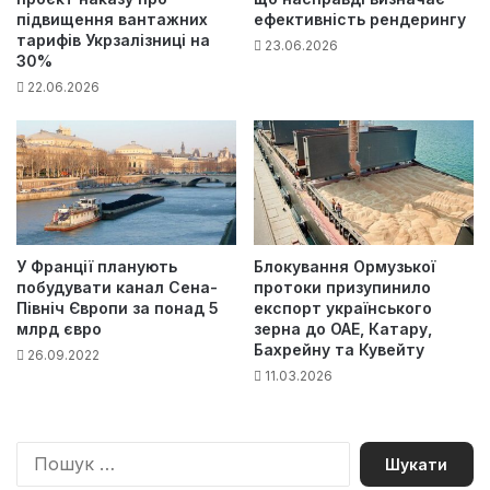
підвищення вантажних
ефективність рендерингу
тарифів Укрзалізниці на
23.06.2026
30%
22.06.2026
У Франції планують
Блокування Ормузької
побудувати канал Сена-
протоки призупинило
Північ Європи за понад 5
експорт українського
млрд євро
зерна до ОАЕ, Катару,
Бахрейну та Кувейту
26.09.2022
11.03.2026
П
о