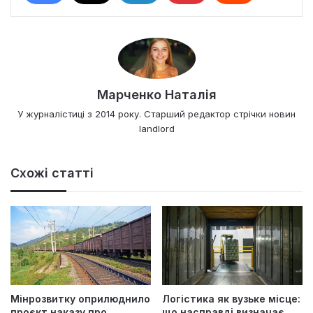
Марченко Наталія
У журналістиці з 2014 року. Старший редактор стрічки новин
landlord
Схожі статті
Мінрозвитку оприлюднило
Логістика як вузьке місце:
проєкт наказу про
що насправді визначає