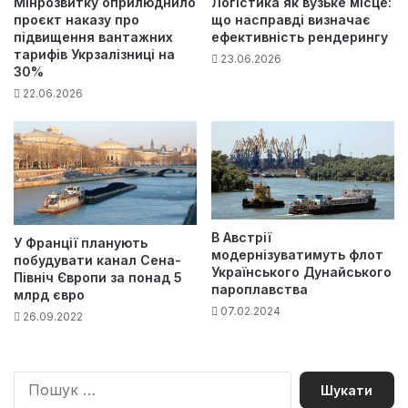
Мінрозвитку оприлюднило
Логістика як вузьке місце:
проєкт наказу про
що насправді визначає
підвищення вантажних
ефективність рендерингу
тарифів Укрзалізниці на
23.06.2026
30%
22.06.2026
В Австрії
У Франції планують
модернізуватимуть флот
побудувати канал Сена-
Українського Дунайського
Північ Європи за понад 5
пароплавства
млрд євро
07.02.2024
26.09.2022
П
о