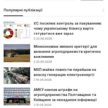
ш
у
Популярні публікації
к
:
ЄС посилює контроль за пакуванням:
чому українському бізнесу варто
готуватися вже зараз
22.06.2026
Мінекономіки змінило критерії для
визнання агропідприємств критично
важливими
25.06.2026
МХП майже повністю перейшов на
власну генерацію електроенергії
19.06.2026
АМКУ наклав штрафи на
агропідприємства Полтавщини та
Київщини за ненадання інформації
15.06.2026