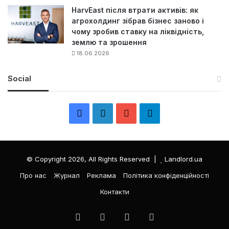
HarvEast після втрати активів: як
агрохолдинг зібрав бізнес заново і
чому зробив ставку на ліквідність,
землю та зрошення
18.06.2026
Social
F
L
Y
Т
a
i
o
е
c
n
u
л
© Copyright 2026, All Rights Reserved |
Landlord.ua
e
k
T
е
Про нас
Журнал
Реклама
Політика конфіденційності
Контакти
b
e
u
г
o
d
b
р
Facebook
LinkedIn
YouTube
Телеграма