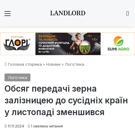
Меню
Ш
Головна сторінка
>
Новини
>
Логістика
Логістика
Обсяг передачі зерна
залізницею до сусідніх країн
у листопаді зменшився
11.11.2024
1 хвилина читання