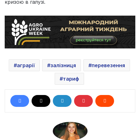
кризою в галузі.
аграрії
залізниця
перевезення
тариф