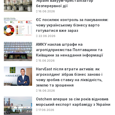
Україні вакуум-кристалізатор
безперервної дії
16.06.2026
ЄС посилює контроль за пакуванням:
чому українському бізнесу варто
готуватися вже зараз
22.06.2026
АМКУ наклав штрафи на
агропідприємства Полтавщини та
Київщини за ненадання інформації
15.06.2026
HarvEast після втрати активів: як
агрохолдинг зібрав бізнес заново і
чому зробив ставку на ліквідність,
землю та зрошення
18.06.2026
Ostchem вперше за сім років відновив
морський експорт карбаміду з України
17.06.2026