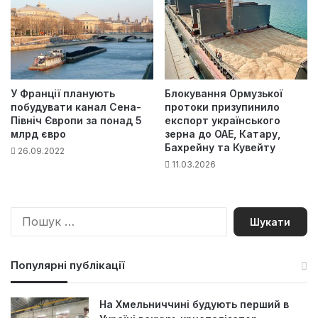
У Франції планують
Блокування Ормузької
побудувати канал Сена-
протоки призупинило
Північ Європи за понад 5
експорт українського
млрд євро
зерна до ОАЕ, Катару,
Бахрейну та Кувейту
26.09.2022
11.03.2026
П
о
ш
у
Популярні публікації
к
:
На Хмельниччині будують перший в