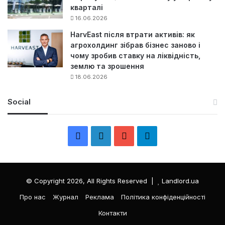
кварталі
16.06.2026
HarvEast після втрати активів: як
агрохолдинг зібрав бізнес заново і
чому зробив ставку на ліквідність,
землю та зрошення
18.06.2026
Social
F
L
Y
Т
a
i
o
е
c
n
u
л
© Copyright 2026, All Rights Reserved |
Landlord.ua
e
k
T
е
Про нас
Журнал
Реклама
Політика конфіденційності
Контакти
b
e
u
г