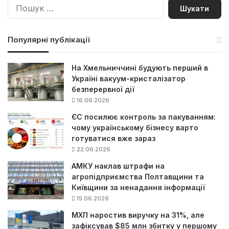
П
о
ш
у
Популярні публікації
к
:
На Хмельниччині будують перший в
Україні вакуум-кристалізатор
безперервної дії
16.06.2026
ЄС посилює контроль за пакуванням:
чому українському бізнесу варто
готуватися вже зараз
22.06.2026
АМКУ наклав штрафи на
агропідприємства Полтавщини та
Київщини за ненадання інформації
15.06.2026
МХП наростив виручку на 31%, але
зафіксував $85 млн збитку у першому