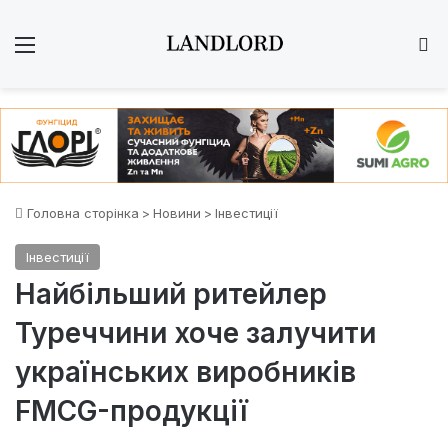
Меню
Ш
Головна сторінка
>
Новини
>
Інвестиції
Інвестиції
Найбільший ритейлер
Туреччини хоче залучити
українських виробників
FMCG-продукції