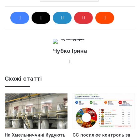
Чубко Ірина
Ве
б-
са
Схожі статті
йт
На Хмельниччині будують
ЄС посилює контроль за