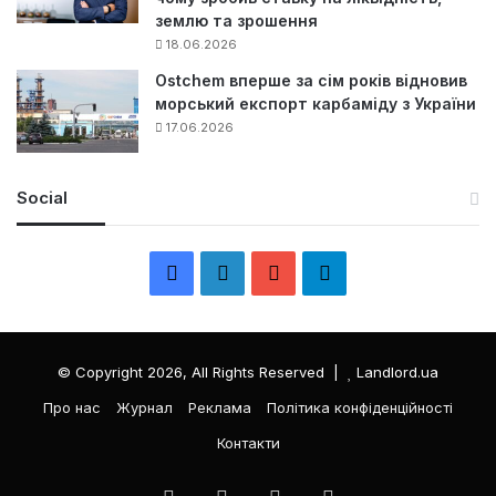
землю та зрошення
18.06.2026
Ostchem вперше за сім років відновив
морський експорт карбаміду з України
17.06.2026
Social
F
L
Y
Т
a
i
o
е
c
n
u
л
© Copyright 2026, All Rights Reserved |
Landlord.ua
e
k
T
е
Про нас
Журнал
Реклама
Політика конфіденційності
Контакти
b
e
u
г
o
d
b
р