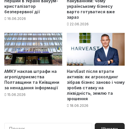
перший в Україні вакуум-
пакуванням: чому
кристалізатор
українському бізнесу
безперервної дії
варто готуватися вже
зараз
16.06.2026
22.06.2026
АМКУ наклав штрафи на
HarvEast після втрати
агропідприємства
активів: як агрохолдинг
Полтавщини та Київщини
зібрав бізнес заново і чому
за ненадання інформації
зробив ставку на
ліквідність, землю та
15.06.2026
зрошення
18.06.2026
П