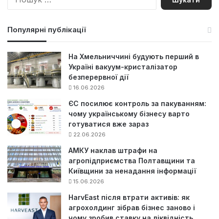
о
ш
у
Популярні публікації
к
:
На Хмельниччині будують перший в
Україні вакуум-кристалізатор
безперервної дії
16.06.2026
ЄС посилює контроль за пакуванням:
чому українському бізнесу варто
готуватися вже зараз
22.06.2026
АМКУ наклав штрафи на
агропідприємства Полтавщини та
Київщини за ненадання інформації
15.06.2026
HarvEast після втрати активів: як
агрохолдинг зібрав бізнес заново і
чому зробив ставку на ліквідність,