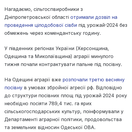
Нагадаємо, сільгоспвиробники з
Дніпропетровської області
отримали дозвіл на
проведення цілодобової сівби
під урожай-2024 без
обмежень через комендантську годину.
У південних регіонах України (Херсонщина,
Одещина та Миколаївщина) аграрії минулого
тижня почали контрактувати пальне під посівну.
На Одещині аграрії вже
розпочали третю весняну
посівну
в умовах збройної агресії рф. Відповідно
до структури посівних площ під урожай 2024 року
необхідно посіяти 789,4 тис. га ярих
сільськогосподарських культур, поінформували у
Департаменті аграрної політики, продовольства
та земельних відносин Одеської ОВА.