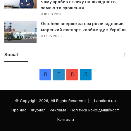
чому зробив ставку на ліквідність,
землю та зрошення
18.06.2026
Ostchem вперше за сім років відновив
морський експорт карбаміду з України
17.06.2026
Social
F
L
Y
Т
a
i
o
е
c
n
u
л
© Copyright 2026, All Rights Reserved |
Landlord.ua
e
k
T
е
Про нас
Журнал
Реклама
Політика конфіденційності
Контакти
b
e
u
г