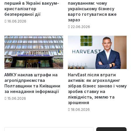
перший в Україні вакуум-
пакуванням: чому
кристалізатор
українському бізнесу
безперервної дії
варто готуватися вже
зараз
16.06.2026
22.06.2026
АМКУ наклав штрафи на
HarvEast після втрати
агропідприємства
активів: як агрохолдинг
Полтавщини та Київщини
зібрав бізнес заново і чому
за ненадання інформації
зробив ставку на
ліквідність, землю та
15.06.2026
зрошення
18.06.2026
П