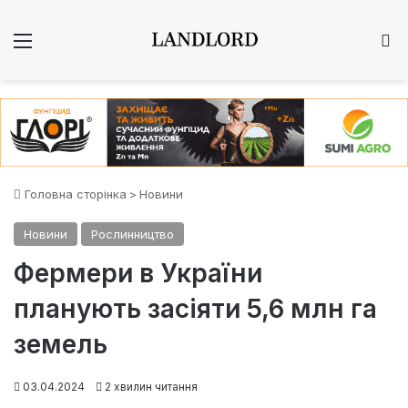
Меню
Ш
Головна сторінка
>
Новини
Новини
Рослинництво
Фермери в України
планують засіяти 5,6 млн га
земель
03.04.2024
2 хвилин читання