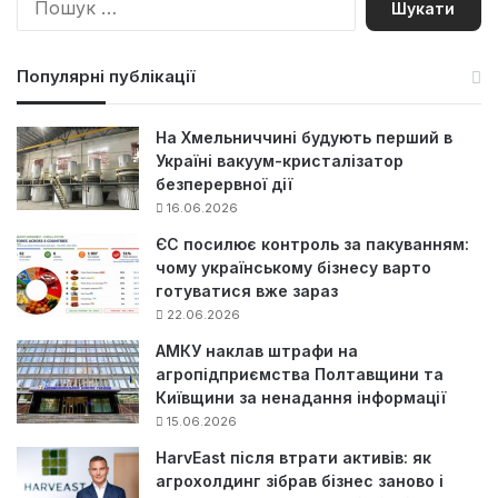
о
ш
у
Популярні публікації
к
:
На Хмельниччині будують перший в
Україні вакуум-кристалізатор
безперервної дії
16.06.2026
ЄС посилює контроль за пакуванням:
чому українському бізнесу варто
готуватися вже зараз
22.06.2026
АМКУ наклав штрафи на
агропідприємства Полтавщини та
Київщини за ненадання інформації
15.06.2026
HarvEast після втрати активів: як
агрохолдинг зібрав бізнес заново і