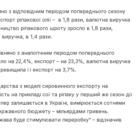
яно з відповідним періодом попереднього сезону
кспорт ріпакової олії – в 1,8 рази, валютна виручка
бництво ріпакового шроту зросло в 1,8 рази,
виручка, в 1,4 рази.
рівняно з аналогічним періодом попереднього
сло на 22,4%, експорт – на 23,3%, валютна виручка
перевищила її експорт на 3,7%.
дарства з моделі сировинного експорту на
ь на прикладі сої та ріпаку у перший же сезон дії
епер залишається в Україні, вимірюється сотнями
державного бюджету – мільярдами гривень.
ржава буде стимулювати переробку” – відзначив