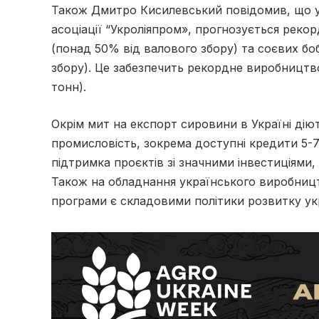
Також Дмитро Кисилевський повідомив, що у 
асоціації “Укроліяпром», прогнозується рекор
(понад 50% від валового збору) та соєвих боб
збору). Це забезпечить рекордне виробництво о
тонн).
Окрім мит на експорт сировини в Україні дію
промисловість, зокрема доступні кредити 5-7-
підтримка проєктів зі значними інвестиціями,
Також на обладнання українського виробництв
програми є складовими політики розвитку укр