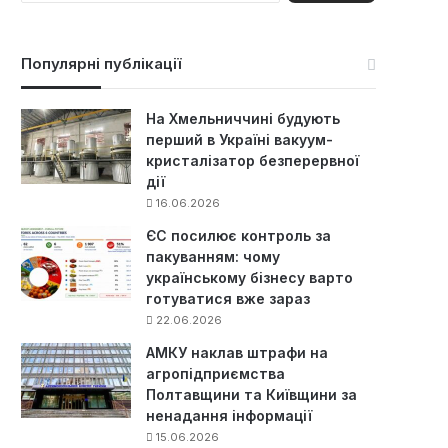
ш
у
к
Популярні публікації
:
На Хмельниччині будують
перший в Україні вакуум-
кристалізатор безперервної
дії
16.06.2026
ЄС посилює контроль за
пакуванням: чому
українському бізнесу варто
готуватися вже зараз
22.06.2026
АМКУ наклав штрафи на
агропідприємства
Полтавщини та Київщини за
ненадання інформації
15.06.2026