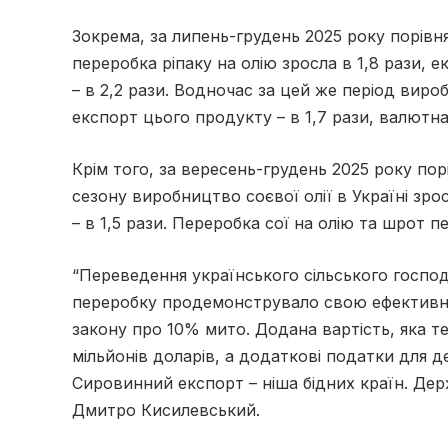
Зокрема, за липень-грудень 2025 року порівн
переробка ріпаку на олію зросла в 1,8 рази, е
– в 2,2 рази. Водночас за цей же період виро
експорт цього продукту – в 1,7 рази, валютна 
Крім того, за вересень-грудень 2025 року по
сезону виробництво соєвої олії в Україні зро
– в 1,5 рази. Переробка сої на олію та шрот 
“Переведення українського сільського госпо
переробку продемонструвало свою ефективніст
закону про 10% мито. Додана вартість, яка т
мільйонів доларів, а додаткові податки для 
Сировинний експорт – ніша бідних країн. Де
Дмитро Кисилевський.