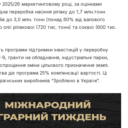
2025/26 маркетинговому році, за оцінками
дна переробка насіння ріпаку до 1,7 млн.тонн
ів до 3,0 млн. тонн (понад 60% від валового
лії ріпакової (720 тис. тонн) та соєвої (600 тис.
ть програми підтримки інвестицій у переробну
9, гранти на обладнання, індустріальні парки,
 спрощення зміни цільового призначення землі.
а діє програма 25% компенсації вартості. Ці
аїнських виробників “Зроблено в Україні”.