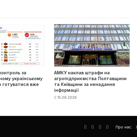
контроль за
АМКУ наклав штрафи на
чому українському
агропідприємства Полтавщини
о готуватися вже
та Київщини за ненадання
інформації
15.06.2026
Facebook
LinkedIn
YouTube
Телеграма
Про нас