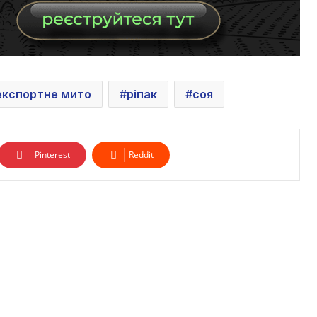
експортне мито
ріпак
соя
Pinterest
Reddit