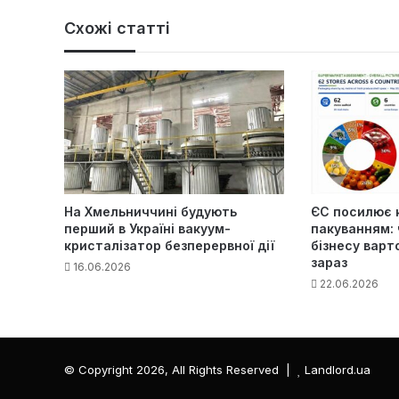
Схожі статті
На Хмельниччині будують
ЄС посилює 
перший в Україні вакуум-
пакуванням: 
кристалізатор безперервної дії
бізнесу варт
зараз
16.06.2026
22.06.2026
© Copyright 2026, All Rights Reserved |
Landlord.ua