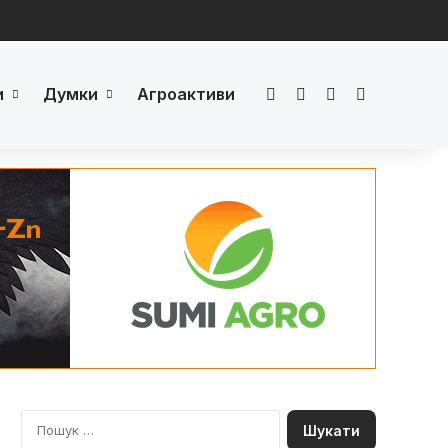
и
Думки
Агроактиви
Facebook
LinkedIn
YouTube
Телеграм
П
о