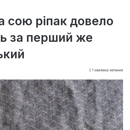
а сою ріпак довело
ь за перший же
ький
1 хвилина читання