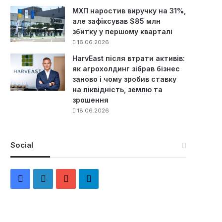
МХП наростив виручку на 31%,
але зафіксував $85 млн
збитку у першому кварталі
16.06.2026
HarvEast після втрати активів:
як агрохолдинг зібрав бізнес
заново і чому зробив ставку
на ліквідність, землю та
зрошення
18.06.2026
Social
F
L
Y
Т
a
i
o
е
c
n
u
л