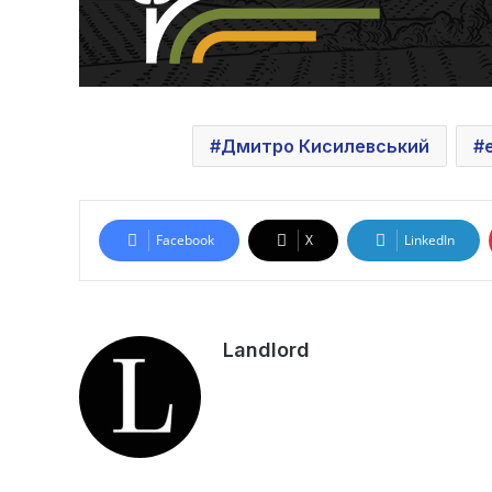
Дмитро Кисилевський
Facebook
X
LinkedIn
Landlord