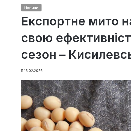
Новини
Експортне мито н
свою ефективніст
сезон – Кисилевс
13.02.2026