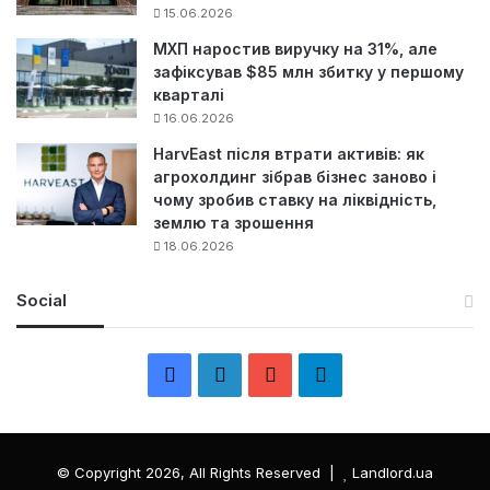
15.06.2026
МХП наростив виручку на 31%, але
зафіксував $85 млн збитку у першому
кварталі
16.06.2026
HarvEast після втрати активів: як
агрохолдинг зібрав бізнес заново і
чому зробив ставку на ліквідність,
землю та зрошення
18.06.2026
Social
F
L
Y
Т
a
i
o
е
c
n
u
л
© Copyright 2026, All Rights Reserved |
Landlord.ua