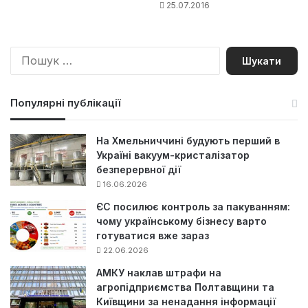
25.07.2016
П
о
ш
у
Популярні публікації
к
:
На Хмельниччині будують перший в
Україні вакуум-кристалізатор
безперервної дії
16.06.2026
ЄС посилює контроль за пакуванням:
чому українському бізнесу варто
готуватися вже зараз
22.06.2026
АМКУ наклав штрафи на
агропідприємства Полтавщини та
Київщини за ненадання інформації