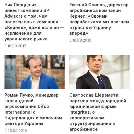
Ник Пиацца из
Евгений Осипов, директор
инвесткомпании SP
агробизнеса компании
Advisors о том, чем
Кернел: «Своими
полезен опыт компании
разработками мы двигаем
«Кернел», даже если он —
отрасль и Украину
исключение для
вперед»
украинского рынка
16.08.2016
16.03.2017
Роман Пучко, менеджер
Святослав Шеремета,
голландской
партнер международной
агрокомпании Difco
юридической фирмы
International о
Integrites, о
Нидерландах в молочном
корпоративном
секторе Украины
структурировании в
агробизнесе
23.09.2016