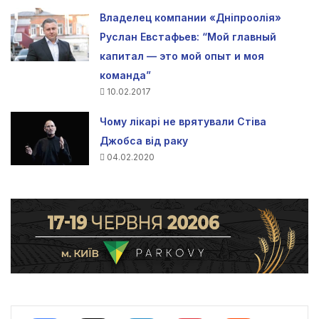
Владелец компании «Дніпроолія»
Руслан Евстафьев: “Мой главный
капитал — это мой опыт и моя
команда”
10.02.2017
Чому лікарі не врятували Стіва
Джобса від раку
04.02.2020