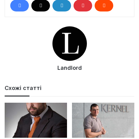
Landlord
Схожі статті