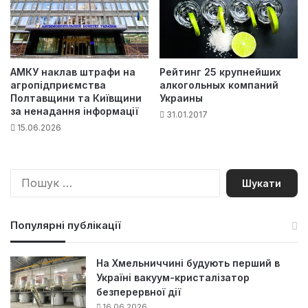
АМКУ наклав штрафи на
Рейтинг 25 крупнейших
агропідприємства
алкогольных компаний
Полтавщини та Київщини
Украины
за ненадання інформації
31.01.2017
15.06.2026
П
о
ш
у
Популярні публікації
к
:
На Хмельниччині будують перший в
Україні вакуум-кристалізатор
безперервної дії
16.06.2026