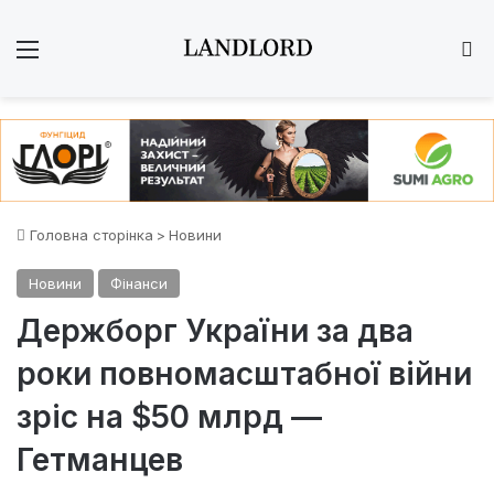
Меню
Ш
Головна сторінка
>
Новини
Новини
Фінанси
Держборг України за два
роки повномасштабної війни
зріс на $50 млрд —
Гетманцев