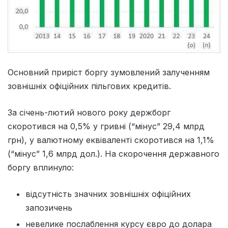
Основний приріст боргу зумовлений залученням
зовнішніх офіційних пільгових кредитів.
За січень-лютий нового року держборг
скоротився на 0,5% у гривні (“мінус” 29,4 млрд
грн), у валютному еквіваленті скоротився на 1,1%
(“мінус” 1,6 млрд дол.). На скорочення державного
боргу вплинуло:
відсутність значних зовнішніх офіційних
запозичень
невелике послаблення курсу євро до долара