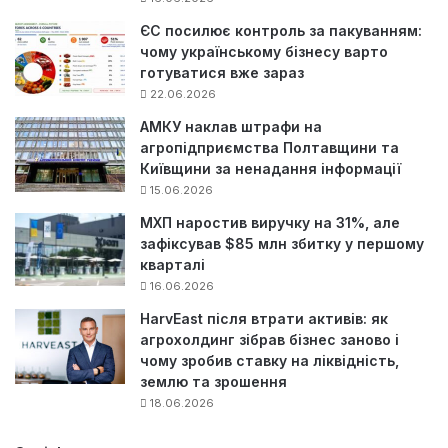
ЄС посилює контроль за пакуванням:
чому українському бізнесу варто
готуватися вже зараз
22.06.2026
АМКУ наклав штрафи на
агропідприємства Полтавщини та
Київщини за ненадання інформації
15.06.2026
МХП наростив виручку на 31%, але
зафіксував $85 млн збитку у першому
кварталі
16.06.2026
HarvEast після втрати активів: як
агрохолдинг зібрав бізнес заново і
чому зробив ставку на ліквідність,
землю та зрошення
18.06.2026