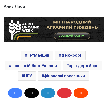
Анна Лиса
Гетманцев
держборг
зовнішній борг України
зріс держборг
НБУ
фінансові показники