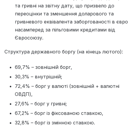
та гривні на звітну дату, що призвело до
переоцінки та зменшення доларового та
гривневого еквівалента заборгованості в євро
насамперед за пільговими кредитами від
Євросоюзу.
Структура державного боргу (на кінець лютого):
69,7% – зовнішній борг,
30,3% – внутрішній;
72,4% – борг у валюті (зовнішній + валютні
ОВДП),
27,6% – борг у гривні;
67,2% – борг із фіксованою ставкою,
32,8% – борг із змінною ставкою.