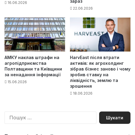
зараз
16.06.2026
22.06.2026
АМКУ наклав штрафи на
HarvEast після втрати
агропідприємства
активів: як агрохолдинг
Полтавщини та Київщини
зібрав бізнес заново і чому
за ненадання інформації
зробив ставку на
ліквідність, землю та
15.06.2026
зрошення
18.06.2026
П
о
ш
у