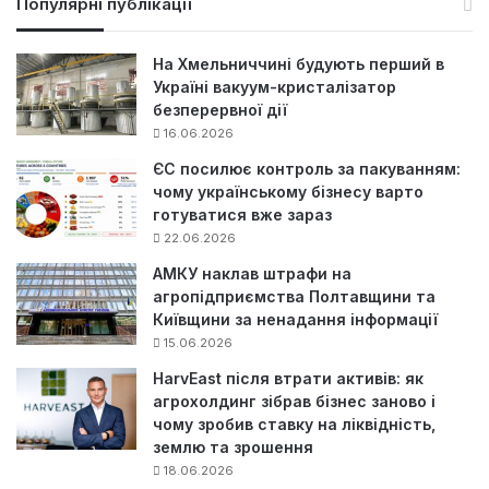
Популярні публікації
к
:
На Хмельниччині будують перший в
Україні вакуум-кристалізатор
безперервної дії
16.06.2026
ЄС посилює контроль за пакуванням:
чому українському бізнесу варто
готуватися вже зараз
22.06.2026
АМКУ наклав штрафи на
агропідприємства Полтавщини та
Київщини за ненадання інформації
15.06.2026
HarvEast після втрати активів: як
агрохолдинг зібрав бізнес заново і
чому зробив ставку на ліквідність,
землю та зрошення
18.06.2026