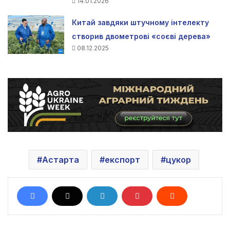
14.01.2026
Китай завдяки штучному інтелекту
створив двометрові «соєві дерева»
08.12.2025
Астарта
експорт
цукор