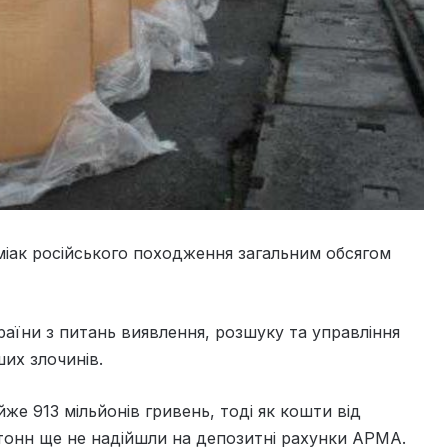
іак російського походження загальним обсягом
раїни з питань виявлення, розшуку та управління
их злочинів.
же 913 мільйонів гривень, тоді як кошти від
с. тонн ще не надійшли на депозитні рахунки АРМА.