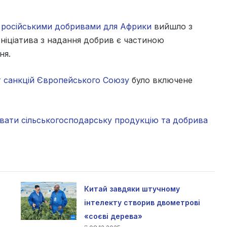
 російськими добривами для Африки
вийшло з
Ініціатива з надання добрив є частиною
ня.
т санкцій Європейського Союзу
було включене
вати сільськогосподарську продукцію та добрива
Китай завдяки штучному
інтелекту створив двометрові
«соєві дерева»