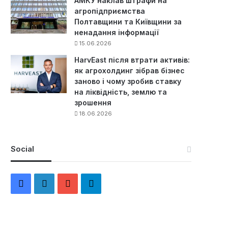
АМКУ наклав штрафи на
агропідприємства
Полтавщини та Київщини за
ненадання інформації
15.06.2026
HarvEast після втрати активів:
як агрохолдинг зібрав бізнес
заново і чому зробив ставку
на ліквідність, землю та
зрошення
18.06.2026
Social
F
L
Y
Т
a
i
o
е
c
n
u
л