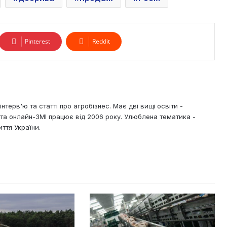
Pinterest
Reddit
нтерв'ю та статті про агробізнес. Має дві вищі освіти -
х та онлайн-ЗМІ працює від 2006 року. Улюблена тематика -
ття України.