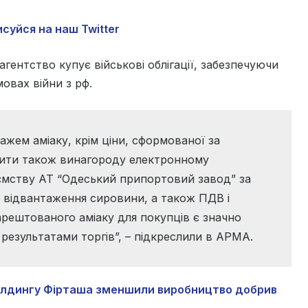
суйся на наш Twitter
гентство купує військові облігації, забезпечуючи
овах війни з рф.
ажем аміаку, крім ціни, сформованої за
тити також винагороду електронному
мству АТ “Одеський припортовий завод” за
а відвантаження сировини, а також ПДВ і
 арештованого аміаку для покупців є значно
результатами торгів”, – підкреслили в АРМА.
холдингу Фірташа зменшили виробництво добрив