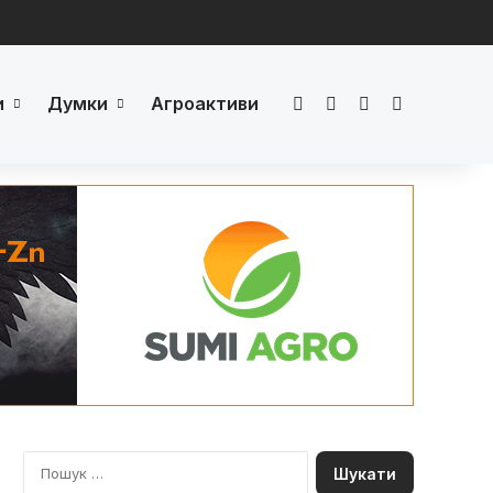
и
Думки
Агроактиви
Facebook
LinkedIn
YouTube
Телеграм
П
о