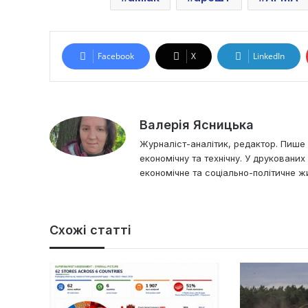
Facebook
X
LinkedIn
Валерія Ясницька
Журналіст-аналітик, редактор. Пише і
економічну та технічну. У друковани
економічне та соціально-політичне жи
Схожі статті