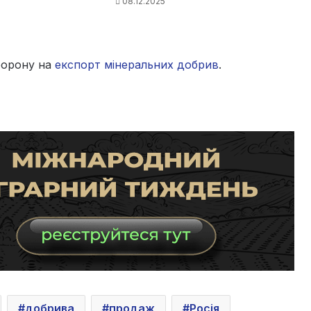
08.12.2025
аборону на
експорт мінеральних добрив
.
добрива
продаж
Росія