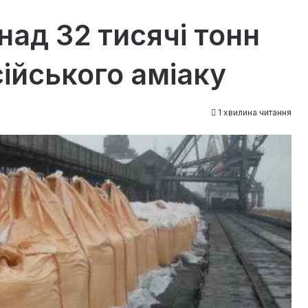
ад 32 тисячі тонн
ійського аміаку
1 хвилина читання