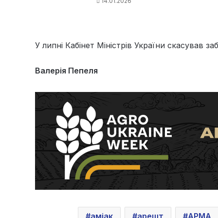
14.01.2026
У липні Кабінет Міністрів України скасував з
Валерія Пепеля
аміак
арешт
АРМА