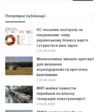
ш
у
к
Популярні публікації
:
ЄС посилює контроль за
пакуванням: чому
українському бізнесу варто
готуватися вже зараз
22.06.2026
Мінекономіки змінило критерії
для визнання
агропідприємств критично
важливими
25.06.2026
МХП майже повністю
перейшов на власну
генерацію електроенергії
19.06.2026