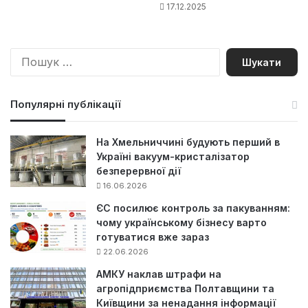
17.12.2025
П
о
ш
у
Популярні публікації
к
:
На Хмельниччині будують перший в
Україні вакуум-кристалізатор
безперервної дії
16.06.2026
ЄС посилює контроль за пакуванням:
чому українському бізнесу варто
готуватися вже зараз
22.06.2026
АМКУ наклав штрафи на
агропідприємства Полтавщини та
Київщини за ненадання інформації