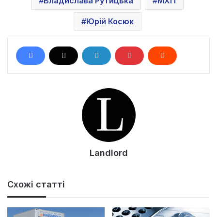
Владислава Рутицька
МХП
Юрій Косюк
Landlord
Схожі статті