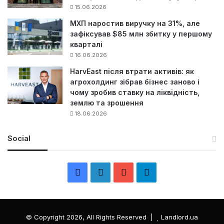
15.06.2026
МХП наростив виручку на 31%, але
зафіксував $85 млн збитку у першому
кварталі
16.06.2026
HarvEast після втрати активів: як
агрохолдинг зібрав бізнес заново і
чому зробив ставку на ліквідність,
землю та зрошення
18.06.2026
Social
F
L
Y
Т
a
i
o
е
c
n
u
л
© Copyright 2026, All Rights Reserved |
Landlord.ua