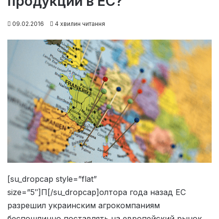
продукции в ЕС?
09.02.2016
4 хвилин читання
[su_dropcap style=”flat”
size=”5″]П[/su_dropcap]олтора года назад ЕС
разрешил украинским агрокомпаниям
беспошлинно поставлять на европейский рынок