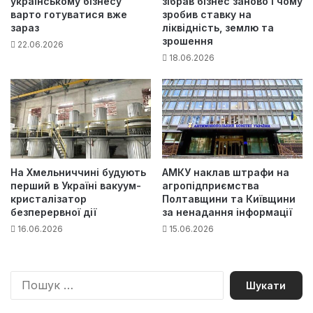
українському бізнесу
зібрав бізнес заново і чому
варто готуватися вже
зробив ставку на
зараз
ліквідність, землю та
зрошення
22.06.2026
18.06.2026
На Хмельниччині будують
АМКУ наклав штрафи на
перший в Україні вакуум-
агропідприємства
кристалізатор
Полтавщини та Київщини
безперервної дії
за ненадання інформації
16.06.2026
15.06.2026
П
о
ш