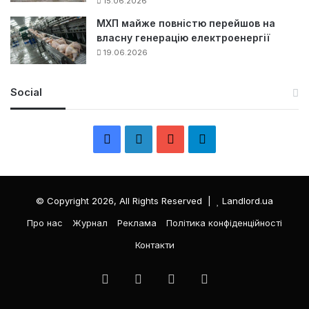
15.06.2026
МХП майже повністю перейшов на
власну генерацію електроенергії
19.06.2026
Social
F
L
Y
Т
a
i
o
е
c
n
u
л
© Copyright 2026, All Rights Reserved |
Landlord.ua
e
k
T
е
Про нас
Журнал
Реклама
Політика конфіденційності
Контакти
b
e
u
г
o
d
b
р
Facebook
LinkedIn
YouTube
Телеграма
o
I
e
а