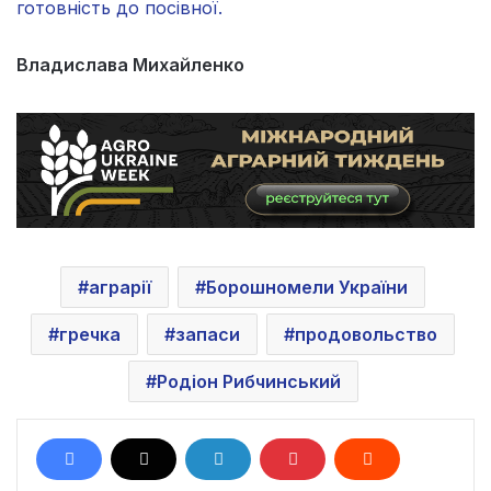
готовність до посівної.
Владислава Михайленко
аграрії
Борошномели України
гречка
запаси
продовольство
Родіон Рибчинський