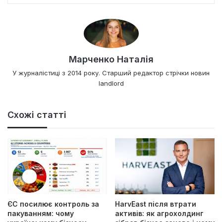
Марченко Наталія
У журналістиці з 2014 року. Старший редактор стрічки новин
landlord
Схожі статті
ЄС посилює контроль за
HarvEast після втрати
пакуванням: чому
активів: як агрохолдинг