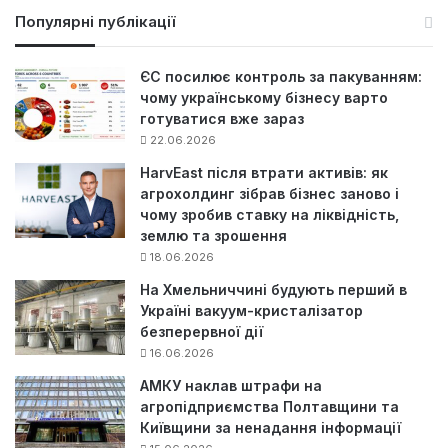
у
Популярні публікації
к
:
ЄС посилює контроль за пакуванням:
чому українському бізнесу варто
готуватися вже зараз
22.06.2026
HarvEast після втрати активів: як
агрохолдинг зібрав бізнес заново і
чому зробив ставку на ліквідність,
землю та зрошення
18.06.2026
На Хмельниччині будують перший в
Україні вакуум-кристалізатор
безперервної дії
16.06.2026
АМКУ наклав штрафи на
агропідприємства Полтавщини та
Київщини за ненадання інформації