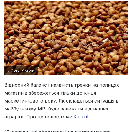
Фото: Pixabay
Відносний баланс і наявність гречки на полицях
магазинів збережеться тільки до кінця
маркетингового року. Як складеться ситуація в
майбутньому МР, буде залежати від наших
аграріїв. Про це повідомляє
Kurkul
.
”Ті запаси, які сформовані на підприємствах