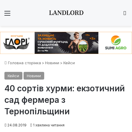
Меню
Ш
Головна сторінка
>
Новини
>
Кейси
Кейси
Новини
40 сортів хурми: екзотичний
сад фермера з
Тернопільщини
24.08.2019
1 хвилина читання