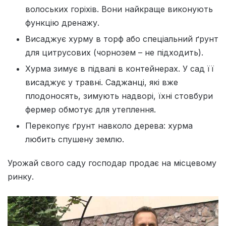
волоських горіхів. Вони найкраще виконують
функцію дренажу.
Висаджує хурму в торф або спеціальний ґрунт
для цитрусових (чорнозем – не підходить).
Хурма зимує в підвалі в контейнерах. У сад її
висаджує у травні. Саджанці, які вже
плодоносять, зимують надворі, їхні стовбури
фермер обмотує для утеплення.
Перекопує ґрунт навколо дерева: хурма
любить спушену землю.
Урожай свого саду господар продає на місцевому
ринку.