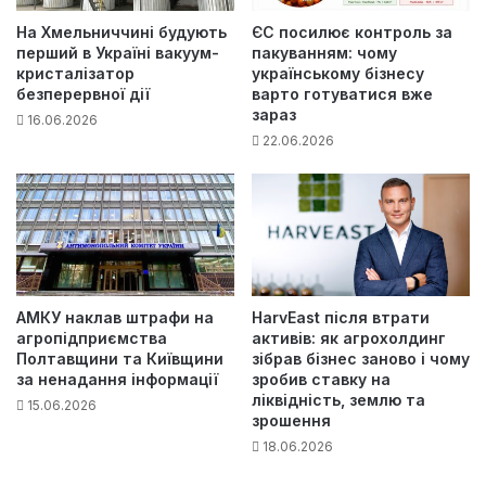
На Хмельниччині будують
ЄС посилює контроль за
перший в Україні вакуум-
пакуванням: чому
кристалізатор
українському бізнесу
безперервної дії
варто готуватися вже
зараз
16.06.2026
22.06.2026
АМКУ наклав штрафи на
HarvEast після втрати
агропідприємства
активів: як агрохолдинг
Полтавщини та Київщини
зібрав бізнес заново і чому
за ненадання інформації
зробив ставку на
ліквідність, землю та
15.06.2026
зрошення
18.06.2026