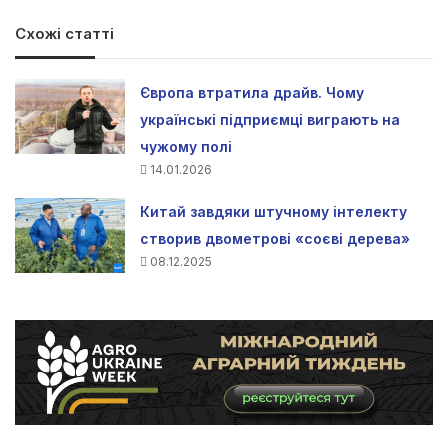
Схожі статті
Європа втратила драйв. Чому
українські підприємці виграють на
чужому полі
14.01.2026
Китай завдяки штучному інтелекту
створив двометрові «соєві дерева»
08.12.2025