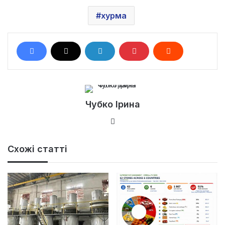
хурма
Чубко Ірина
Ве
б-
са
Схожі статті
йт