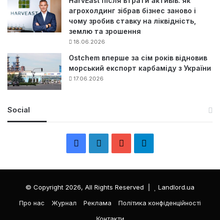
HarvEast після втрати активів: як
агрохолдинг зібрав бізнес заново і
чому зробив ставку на ліквідність,
землю та зрошення
18.06.2026
Ostchem вперше за сім років відновив
морський експорт карбаміду з України
17.06.2026
Social
F
L
Y
Т
a
i
o
е
c
n
u
л
© Copyright 2026, All Rights Reserved |
Landlord.ua
e
k
T
е
Про нас
Журнал
Реклама
Політика конфіденційності
Контакти