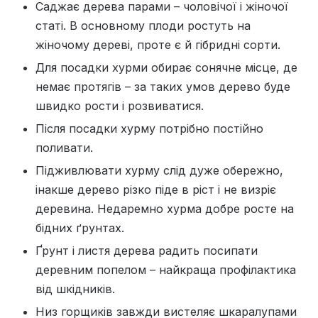
Саджає дерева парами – чоловічої і жіночої
статі. В основному плоди ростуть на
жіночому дереві, проте є й гібридні сорти.
Для посадки хурми обирає сонячне місце, де
немає протягів – за таких умов дерево буде
швидко рости і розвиватися.
Після посадки хурму потрібно постійно
поливати.
Підживлювати хурму слід дуже обережно,
інакше дерево різко піде в ріст і не визріє
деревина. Недаремно хурма добре росте на
бідних ґрунтах.
Ґрунт і листя дерева радить посипати
деревним попелом – найкраща профілактика
від шкідників.
Низ горщиків завжди вистеляє шкаралупами