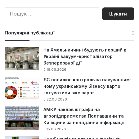
П
о
ш
у
Популярні публікації
к
:
На Хмельниччині будують перший в
Україні вакуум-кристалізатор
безперервної дії
16.06.2026
ЄС посилює контроль за пакуванням:
чому українському бізнесу варто
готуватися вже зараз
22.06.2026
АМКУ наклав штрафи на
агропідприємства Полтавщини та
Київщини за ненадання інформації
15.06.2026