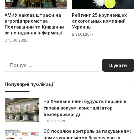
АМКУ наклав штрафи на
Рейтинг 25 крупнейших
агропідприємства
алкогольных компаний
Полтавщини та Київщини
Украины
за ненадання інформації
31.01.2017
15.06.2026
П
о
ш
у
Популярні публікації
к
:
На Хмельниччині будують перший в
Україні вакуум-кристалізатор
безперервної дії
16.06.2026
ЄС посилює контроль за пакуванням:
чому українському бізнесу варто