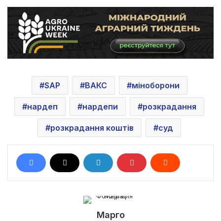
SAP
ВАКС
міноборони
нардеп
нардепи
розкрадання
розкрадання коштів
суд
Марго