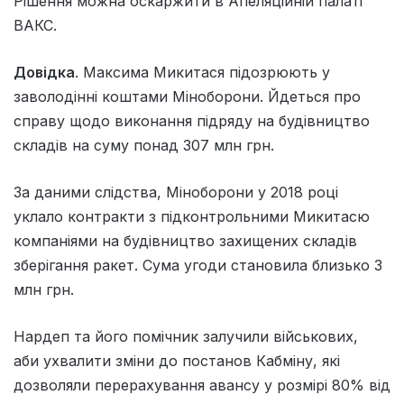
Рішення можна оскаржити в Апеляційній палаті
ВАКС.
Довідка
. Максима Микитася підозрюють у
заволодінні коштами Міноборони. Йдеться про
справу щодо виконання підряду на будівництво
складів на суму понад 307 млн грн.
За даними слідства, Міноборони у 2018 році
уклало контракти з підконтрольними Микитасю
компаніями на будівництво захищених складів
зберігання ракет. Сума угоди становила близько 3
млн грн.
Нардеп та його помічник залучили військових,
аби ухвалити зміни до постанов Кабміну, які
дозволяли перерахування авансу у розмірі 80% від