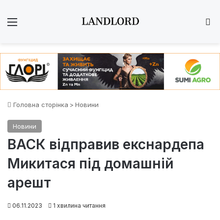
Меню
Ш
Головна сторінка
>
Новини
Новини
ВАСК відправив екснардепа
Микитася під домашній
арешт
06.11.2023
1 хвилина читання