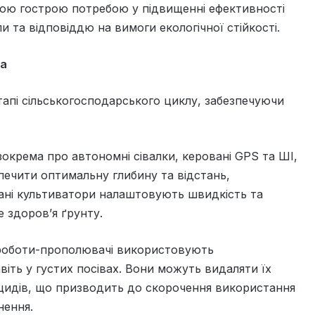
ною гострою потребою у підвищенні ефективності
 та відповіддю на вимоги екологічної стійкості.
ра
апі сільськогосподарського циклу, забезпечуючи
зокрема про автономні сівалки, керовані GPS та ШІ,
зпечити оптимальну глибину та відстань,
ані культиватори налаштовують швидкість та
 здоров’я ґрунту.
в: роботи-прополювачі використовують
авіть у густих посівах. Вони можуть видаляти їх
іцидів, що призводить до скорочення використання
нення.