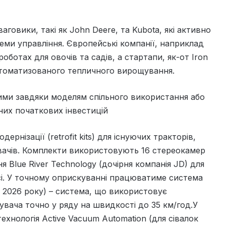
аговики, такі як John Deere, та Kubota, які активно
еми управління. Європейські компанії, наприклад
оботах для овочів та садів, а стартапи, як-от Iron
втоматизованого тепличного вирощування.
ими завдяки моделям спільного використання або
зних початкових інвестицій
нізації (retrofit kits) для існуючих тракторів,
вачів. Комплекти використовують 16 стереокамер
 Blue River Technology (дочірня компанія JD) для
асі. У точному оприскуванні працюватиме система
х 2026 року) – система, що використовує
вача точно у ряду на швидкості до 35 км/год.У
ехнологія Active Vacuum Automation (для сівалок