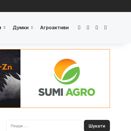
и
Думки
Агроактиви
Facebook
LinkedIn
YouTube
Телеграм
П
о