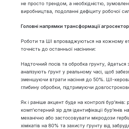
не просто трендом, а необхідністю, зумовле
виробництва, подоланні дефіциту робочої сили
Головні напрямки трансформації агросекто
Роботи та ШІ впроваджуються на кожному ет
точність до останньої насінини:
Надточний посів та обробка грунту, йдеться 
аналізують ґрунт у реальному часі, щоб забе
зменшуючи втрати насіння до 50%. ШІ-керов
глибину обробки, підтримуючи довгострокове
Як і раніше акцент буде на контролі бур’яні
комп’ютерний зір для ідентифікації бур’янів н
механічно або застосовувати мікродози герб
хімікатів на 80% та захисту ґрунту від забруд