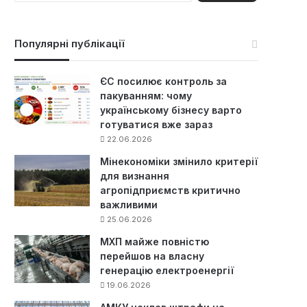
ш
у
к
Популярні публікації
:
ЄС посилює контроль за
пакуванням: чому
українському бізнесу варто
готуватися вже зараз
22.06.2026
Мінекономіки змінило критерії
для визнання
агропідприємств критично
важливими
25.06.2026
МХП майже повністю
перейшов на власну
генерацію електроенергії
19.06.2026