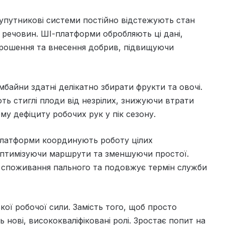
 супутникові системи постійно відстежують стан
х речовин. ШІ-платформи обробляють ці дані,
зрошення та внесення добрив, підвищуючи
байни здатні делікатно збирати фрукти та овочі.
ь стиглі плоди від незрілих, знижуючи втрати
у дефіциту робочих рук у пік сезону.
 платформи координують роботу цілих
оптимізуючи маршрути та зменшуючи простої.
є споживання пального та подовжує термін служби
кої робочої сили. Замість того, щоб просто
 нові, висококваліфіковані ролі. Зростає попит на