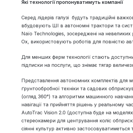
Які технології пропонуватимуть компанії
Серед лідерів галузі будуть традиційні важков
вбудовують ШІ в автономні трактори та сист
Naïo Technologies, зосереджені на невеликих р
Ox, використовують роботів для повністю а
Для менших ферм технології стають доступн
підписки на послуги, що знімає тягар величе
Представлення автономних комплектів для модер
ґрунтообробної техніки та садових обприску
(огляд 360°) та алгоритми машинного навчання
навігації та прийняття рішень у реальному ч
AutoTrac Vision 2.0 (доступна буде на моделя
стереокамери для центрування коліс обприску
сіянні культур активно застосовуватиметься т