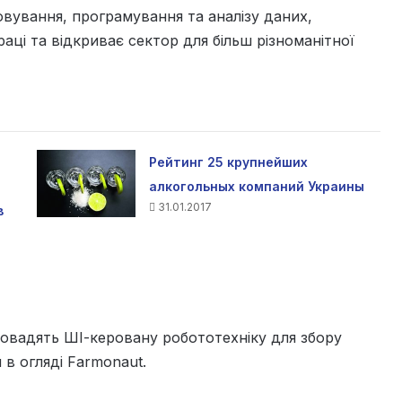
говування, програмування та аналізу даних,
аці та відкриває сектор для більш різноманітної
Рейтинг 25 крупнейших
алкогольных компаний Украины
31.01.2017
в
ровадять ШІ-керовану робототехніку для збору
в огляді Farmonaut.