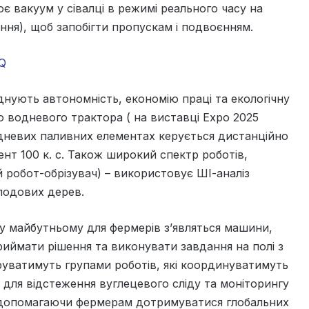
є вакуум у сівалці в режимі реального часу на
ння), щоб запобігти пропускам і подвоєнням.
yQ
днують автономність, економію праці та екологічну
 водневого трактора ( на виставці Expo 2025
одневих паливних елементах керується дистанційно
ент 100 к. с. Також широкий спектр роботів,
й робот-обрізувач) – використовує ШІ-аналіз
лодових дерев.
у майбутньому для фермерів з’являться машини,
риймати рішення та виконувати завдання на полі з
уватимуть групами роботів, які координуватимуть
и для відстеження вуглецевого сліду та моніторингу
, допомагаючи фермерам дотримуватися глобальних