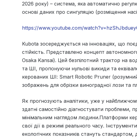
2026 року) – система, яка автоматично регулю
основі даних про сингуляцію (розміщення насі
https://www.youtube.com/watch?v=hzShJbdue
Kubota зосереджується на інноваціях, що поє
стійкість. Представлено концепт автономного
Osaka Kansai). Цей безпілотний трактор на в
та ШІ, пропонуючи нульові викиди та еквівал
керованих ШІ: Smart Robotic Pruner (розумни
зображень для обрізки виноградної лози та п
Як прогнозують аналітики, уже у найближчом
здатні самостійно діагностувати проблеми, п
мінімальним наглядом людини.Платформи кер
свої дії в режимі реального часу. Інструмент
екологічних показників стануть стандартом