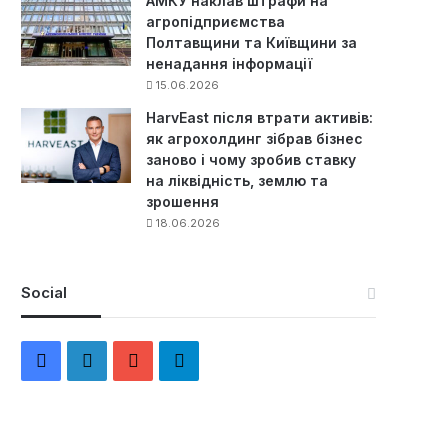
АМКУ наклав штрафи на
агропідприємства
Полтавщини та Київщини за
ненадання інформації
15.06.2026
HarvEast після втрати активів:
як агрохолдинг зібрав бізнес
заново і чому зробив ставку
на ліквідність, землю та
зрошення
18.06.2026
Social
F
L
Y
Т
a
i
o
е
c
n
u
л