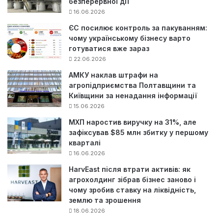
безперервної дії
16.06.2026
ЄС посилює контроль за пакуванням:
чому українському бізнесу варто
готуватися вже зараз
22.06.2026
АМКУ наклав штрафи на
агропідприємства Полтавщини та
Київщини за ненадання інформації
15.06.2026
МХП наростив виручку на 31%, але
зафіксував $85 млн збитку у першому
кварталі
16.06.2026
HarvEast після втрати активів: як
агрохолдинг зібрав бізнес заново і
чому зробив ставку на ліквідність,
землю та зрошення
18.06.2026