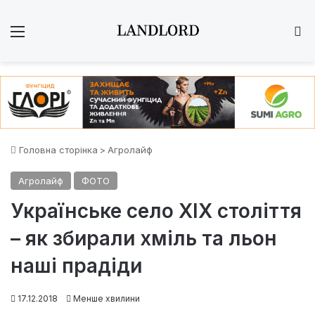
Меню
Ш
Головна сторінка
>
Агролайф
Агролайф
ФОТО
Українське село XIX століття
– як збирали хміль та льон
наші прадіди
17.12.2018
Менше хвилини