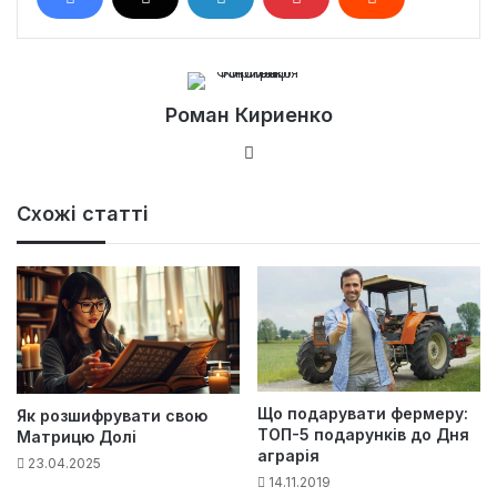
Роман Кириенко
Ве
б-
са
Схожі статті
йт
Що подарувати фермеру:
Як розшифрувати свою
ТОП-5 подарунків до Дня
Матрицю Долі
аграрія
23.04.2025
14.11.2019