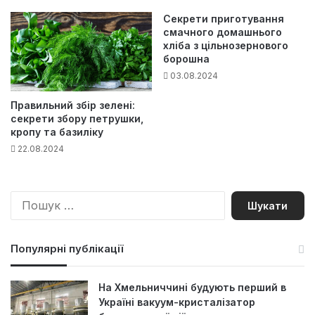
Секрети приготування
смачного домашнього
хліба з цільнозернового
борошна
03.08.2024
Правильний збір зелені:
секрети збору петрушки,
кропу та базиліку
22.08.2024
П
о
ш
у
Популярні публікації
к
:
На Хмельниччині будують перший в
Україні вакуум-кристалізатор