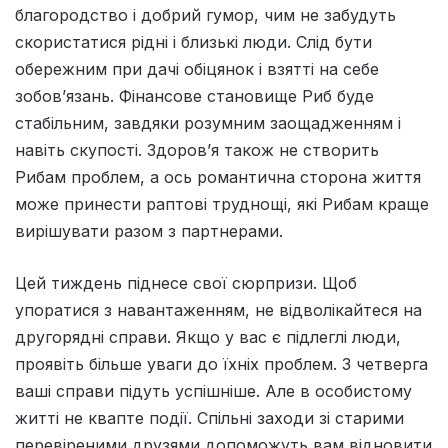
благородство і добрий гумор, чим не забудуть
скористатися рідні і близькі люди. Слід бути
обережним при дачі обіцянок і взятті на себе
зобов’язань. Фінансове становище Риб буде
стабільним, завдяки розумним заощадженням і
навіть скупості. Здоров’я також не створить
Рибам проблем, а ось романтична сторона життя
може принести раптові труднощі, які Рибам краще
вирішувати разом з партнерами.
Цей тиждень пiднесе свої сюрпризи. Щоб
упоратися з навантаженням, не вiдволiкайтеся на
другоряднi справи. Якщо у вас є пiдлеглi люди,
проявiть бiльше уваги до їхнiх проблем. З четверга
вашi справи пiдуть успiшнiше. Але в особистому
життi не квапте подiї. Спiльнi заходи зi старими
перевiреними друзями допоможуть вам вiдновити