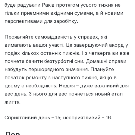
буде радувати Раків протягом усього тижня не
тільки приємними вхідними сумами, а й новими
перспективами для заробітку.
Проявляйте самовiдданiсть у справах, якi
вимагають вашої участi. Це завершуючий акорд у
подiях кiлькох останнiх тижнiв. I з четверга ви вже
почнете бачити безтурботнi сни. Домашнi справи
набудуть першорядного значення. Плануйте
початок ремонту з наступного тижня, якщо в
цьому є необхiднiсть. Недiля – дуже важливий для
вас день. З нього для вас почнеться новий етап
життя.
Сприятливий день – 15; несприятливий – 16.
Лев