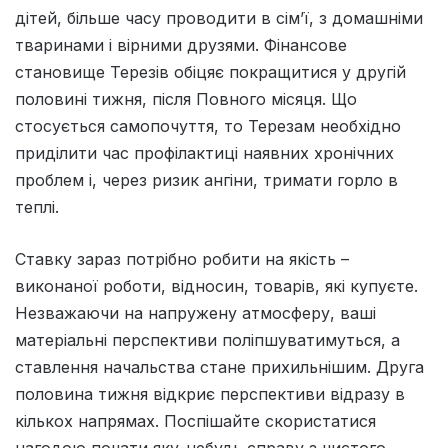
дітей, більше часу проводити в сім’ї, з домашніми
тваринами і вірними друзями. Фінансове
становище Терезів обіцяє покращитися у другій
половині тижня, після Повного місяця. Що
стосується самопочуття, то Терезам необхідно
приділити час профілактиці наявних хронічних
проблем і, через ризик ангіни, тримати горло в
теплі.
Ставку зараз потрiбно робити на якiсть –
виконаної роботи, вiдносин, товарiв, якi купуєте.
Незважаючи на напружену атмосферу, вашi
матерiальнi перспективи полiпшуватимуться, а
ставлення начальства стане прихильнiшим. Друга
половина тижня вiдкриє перспективи вiдразу в
кiлькох напрямах. Поспiшайте скористатися
нагодою почати яку-небудь справу з чистого