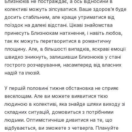
Близнюків не постраждає, а ось відносини в
колективі можуть зіпсуватися. Ваше здоров’я буде
досить стабільним, але краще утриматися від
поїздок на далекі відстані. Цікаві знайомства
принесуть Близнюкам натхнення, і навіть любов,
так як можуть перетворитися в романтичну
площину. Але, в більшості випадків, яскраві емоції
швидко зникнуть, залишивши Близнюків у стані
гострого розчарування, насамперед від власних
надій та ілюзій.
У першiй половинi тижня обстановка не сприяє
веселощам. Але ви можете виявитися тiєю
людиною в колективi, яка знайде шляхи виходу зi
складних ситуацiй, домовиться з потрiбними
людьми. Оптимiстичнiше дивитися на те, що
вiдбувається, ви зможете з четверга. Плануйте