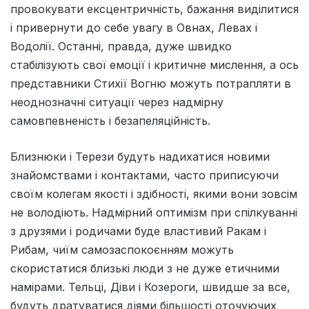
провокувати ексцентричність, бажання виділитися
і привернути до себе увагу в Овнах, Левах і
Водолії. Останні, правда, дуже швидко
стабілізують свої емоції і критичне мислення, а ось
представники Стихії Вогню можуть потрапляти в
неоднозначні ситуації через надмірну
самовпевненість і безапеляційність.
Близнюки і Терези будуть надихатися новими
знайомствами і контактами, часто приписуючи
своїм колегам якості і здібності, якими вони зовсім
не володіють. Надмірний оптимізм при спілкуванні
з друзями і родичами буде властивий Ракам і
Рибам, чиїм самозаспокоєнням можуть
скористатися близькі люди з не дуже етичними
намірами. Тельці, Діви і Козероги, швидше за все,
будуть дратуватися діями більшості оточуючих