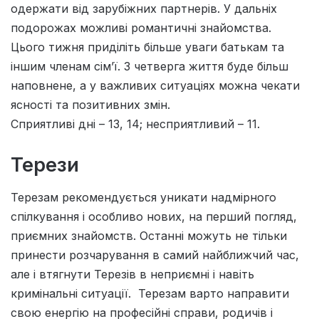
одержати вiд зарубiжних партнерiв. У дальнiх
подорожах можливi романтичнi знайомства.
Цього тижня придiлiть бiльше уваги батькам та
iншим членам сiм’ї. З четверга життя буде більш
наповнене, а у важливих ситуацiях можна чекати
ясностi та позитивних змiн.
Сприятливi днi – 13, 14; несприятливий – 11.
Терези
Терезам рекомендується уникати надмірного
спілкування і особливо нових, на перший погляд,
приємних знайомств. Останні можуть не тільки
принести розчарування в самий найближчий час,
але і втягнути Терезів в неприємні і навіть
кримінальні ситуації. Терезам варто направити
свою енергію на професійні справи, родичів і