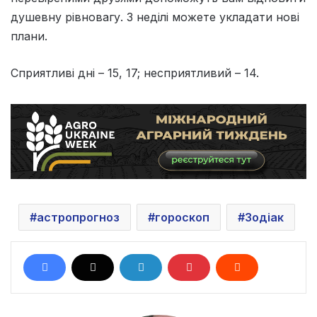
душевну рiвновагу. З недiлi можете укладати новi
плани.
Сприятливi днi – 15, 17; несприятливий – 14.
астропрогноз
гороскоп
Зодіак