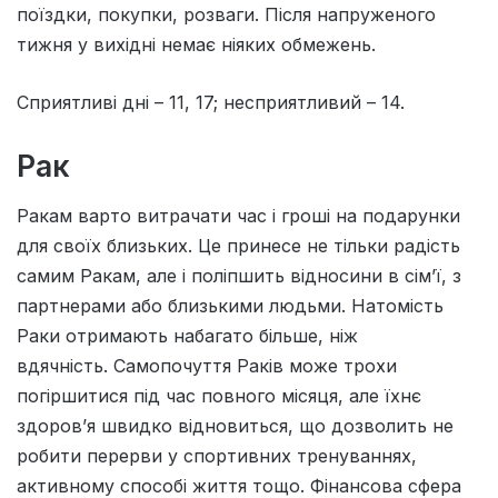
поїздки, покупки, розваги. Пiсля напруженого
тижня у вихiднi немає нiяких обмежень.
Сприятливi днi – 11, 17; несприятливий – 14.
Рак
Ракам варто витрачати час і гроші на подарунки
для своїх близьких. Це принесе не тільки радість
самим Ракам, але і поліпшить відносини в сім’ї, з
партнерами або близькими людьми. Натомість
Раки отримають набагато більше, ніж
вдячність. Самопочуття Раків може трохи
погіршитися під час повного місяця, але їхнє
здоров’я швидко відновиться, що дозволить не
робити перерви у спортивних тренуваннях,
активному способі життя тощо. Фінансова сфера