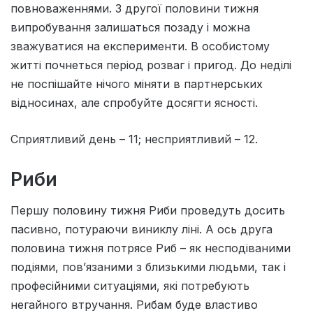
повноваженнями. З другої половини тижня
випробування залишаться позаду i можна
зважуватися на експерименти. В особистому
життi почнеться перiод розваг i пригод. До недiлi
не поспiшайте нiчого мiняти в партнерських
вiдносинах, але спробуйте досягти ясностi.
Сприятливий день – 11; несприятливий – 12.
Риби
Першу половину тижня Риби проведуть досить
пасивно, потураючи виниклу ліні. А ось друга
половина тижня потрясе Риб – як несподіваними
подіями, пов’язаними з близькими людьми, так і
професійними ситуаціями, які потребують
негайного втручання. Рибам буде властиво