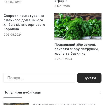
аграрія
23.04.2025
14.11.2019
Секрети приготування
смачного домашнього
хліба з цільнозернового
борошна
03.08.2024
Правильний збір зелені:
секрети збору петрушки,
кропу та базиліку
22.08.2024
П
о
ш
у
Популярні публікації
к
: