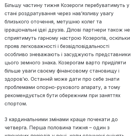
Більшу частину тижня Козероги перебуватимуть у
стані роздратування через нав’язливу увагу
близького оточення, метушню колег та
ірраціональні ідеї друзів. Ділові партнери також не
сприятимуть гарному настрою Козерогів, оскільки
прояв легковажності і безвідповідальності
особливо зневажають і засуджують представники
цього земного знака. Козерогам варто приділяти
більше уваги своєму фінансовому становищу і
здоров’ю. Останній може дати про себе знати
проблемами опорно-рухового апарату, а тому
рекомендується бути обережним при заняттях
спортом.
З кардинальними змiнами краще почекати до
четверга. Перша половина тижня – один з
ключових перiодiв у роцi, коли оточуючi оцiнять