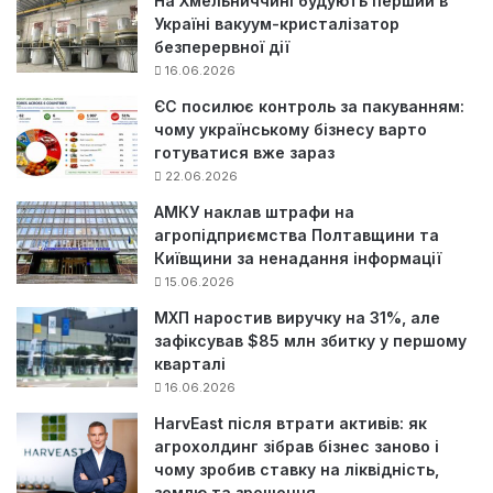
На Хмельниччині будують перший в
Україні вакуум-кристалізатор
безперервної дії
16.06.2026
ЄС посилює контроль за пакуванням:
чому українському бізнесу варто
готуватися вже зараз
22.06.2026
АМКУ наклав штрафи на
агропідприємства Полтавщини та
Київщини за ненадання інформації
15.06.2026
МХП наростив виручку на 31%, але
зафіксував $85 млн збитку у першому
кварталі
16.06.2026
HarvEast після втрати активів: як
агрохолдинг зібрав бізнес заново і
чому зробив ставку на ліквідність,
землю та зрошення