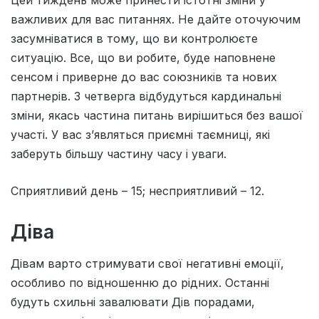
важливих для вас питаннях. Не дайте оточуючим
засумнiватися в тому, що ви контролюєте
ситуацiю. Все, що ви робите, буде наповнене
сенсом i приверне до вас союзникiв та нових
партнерiв. З четверга вiдбудуться кардинальнi
змiни, якась частина питань вирiшиться без вашої
участi. У вас з’являться приємнi таємницi, якi
заберуть бiльшу частину часу i уваги.
Сприятливий день – 15; несприятливий – 12.
Діва
Дівам варто стримувати свої негативні емоції,
особливо по відношенню до рідних. Останні
будуть схильні завалювати Дів порадами,