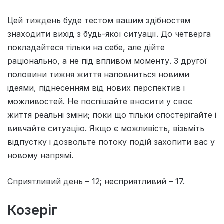
Цей тиждень буде тестом вашим здiбностям
знаходити вихiд з будь-якої ситуацiї. До четверга
покладайтеся тiльки на себе, але дiйте
рацiонально, а не пiд впливом моменту. З другої
половини тижня життя наповниться новими
iдеями, пiднесенням вiд нових перспектив i
можливостей. Не поспiшайте вносити у своє
життя реальнi змiни; поки що тiльки спостерiгайте i
вивчайте ситуацiю. Якщо є можливiсть, вiзьмiть
вiдпустку i дозвольте потоку подiй захопити вас у
новому напрямi.
Сприятливий день – 12; несприятливий – 17.
Козеріг