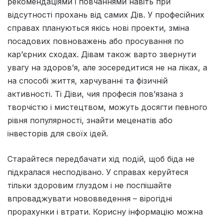
рекомендаціями і повчаннями навіть при
відсутності прохань від самих Дів. У професійних
справах плануються якісь нові проекти, зміна
посадових повноважень або просування по
кар’єрних сходах. Дівам також варто звернути
увагу на здоров’я, але зосередитися не на ліках, а
на способі життя, харчуванні та фізичній
активності. Ті Діви, чия професія пов’язана з
творчістю і мистецтвом, можуть досягти певного
рівня популярності, знайти меценатів або
інвесторів для своїх ідей.
Старайтеся передбачати хiд подiй, щоб бiда не
пiдкралася несподiвано. У справах керуйтеся
тiльки здоровим глуздом i не поспiшайте
впроваджувати нововведення – вiрогiднi
прорахунки i втрати. Корисну iнформацiю можна