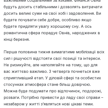
важливими соціальними зв’язками. Фінанси Овна
будуть досить стабільними і дозволять витрачати
досить великі суми на свої хобі і задоволення. Ви
будете почувати себе добре, особливо якщо
будете приділяти увагу хорошому сну. А ось
романтична сфера порадує Овнів, народжених в
кінці березня.
Перша половина тижня вимагатиме мобiлiзацiї всiх
сил i рiшучостi вiдстояти свої позицiї та iнтереси.
Не ризикуйте, але наполягайте на тому, що для
вас життєво важливо. З четверга почнеться вже
сприятливiший етап. У дiловiй сферi та особистих
стосунках атмосфера стане бiльш довiрчою.
Можна буде подумати про вiдпочинок, подорожi,
розваги. Потрiбно привести до ладу свої справи –
незабаром у життi з’являться новi цiкавi теми.