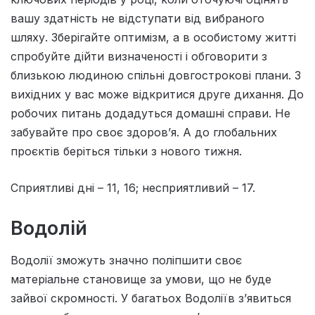
вашу здатнiсть не вiдступати вiд вибраного
шляху. Зберiгайте оптимiзм, а в особистому життi
спробуйте дiйти визначеностi i обговорити з
близькою людиною спiльнi довгостроковi плани. З
вихiдних у вас може вiдкритися друге дихання. До
робочих питань додадуться домашнi справи. Не
забувайте про своє здоров’я. А до глобальних
проєктiв беріться тiльки з нового тижня.
Сприятливi днi – 11, 16; несприятливий – 17.
Водолій
Водолії зможуть значно поліпшити своє
матеріальне становище за умови, що не буде
зайвої скромності. У багатьох Водоліїв з’явиться