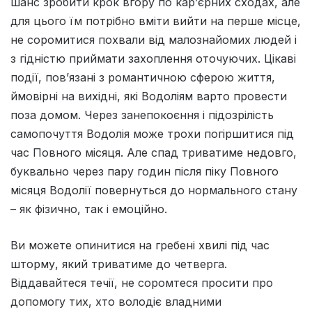
шанс зробити крок вгору по кар’єрних сходах, але
для цього їм потрібно вміти вийти на перше місце,
не соромитися похвали від малознайомих людей і
з гідністю приймати захоплення оточуючих. Цікаві
події, пов’язані з романтичною сферою життя,
ймовірні на вихідні, які Водоліям варто провести
поза домом. Через занепокоєння і підозрілість
самопочуття Водолія може трохи погіршитися під
час Повного місяця. Але спад триватиме недовго,
буквально через пару годин після піку Повного
місяця Водолії повернуться до нормального стану
– як фізично, так і емоційно.
Ви можете опинитися на гребенi хвилi пiд час
шторму, який триватиме до четверга.
Вiддавайтеся течiї, не соромтеся просити про
допомогу тих, хто володiє владними