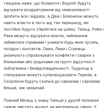
тиждень каже, що Козероги і Водолії будуть
відчувати роздратування від неможливості
зробити все і відразу, а Діви і Близнюки можуть
навіть впасти в лють від тих перешкод, які
постійно будуть з’являтися на шляху. Тельці, Риби і
Раки можуть відчувати апатію, небажання
займатися справами і уникати будь-яких зусиль,
поїздок і контактів. Овен, Леви і Стрілець
ризикують спровокувати конфлікти і сварки з
близькими або родичами на грунті відсутності
зобов’язань і безвідповідальності. Труднощі в
спілкуванні можуть супроводжувати Терезів, а
Скорпіони будуть схильні до сарказму і сарказму
більше, ніж зазвичай.
Повний Місяць у знаку Тельця у другій половині
тижня змістить акцент на матеріальну сферу. У