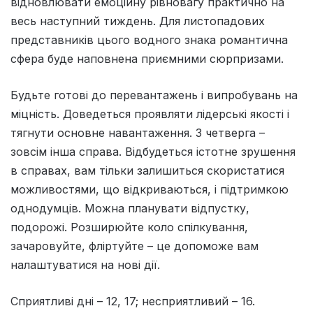
відновлювати емоційну рівновагу практично на
весь наступний тиждень. Для листопадових
представників цього водного знака романтична
сфера буде наповнена приємними сюрпризами.
Будьте готовi до перевантажень i випробувань на
мiцнiсть. Доведеться проявляти лiдерськi якостi i
тягнути основне навантаження. З четверга –
зовсiм iнша справа. Вiдбудеться iстотне зрушення
в справах, вам тiльки залишиться скористатися
можливостями, що вiдкриваються, i пiдтримкою
однодумцiв. Можна планувати вiдпустку,
подорожi. Розширюйте коло спiлкування,
зачаровуйте, флiртуйте – це допоможе вам
налаштуватися на новi дiї.
Сприятливi днi – 12, 17; несприятливий – 16.