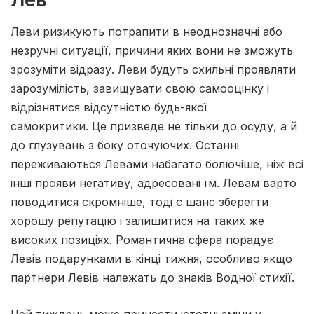
Леви ризикують потрапити в неоднозначні або
незручні ситуації, причини яких вони не зможуть
зрозуміти відразу. Леви будуть схильні проявляти
зарозумілість, завищувати свою самооцінку і
відрізнятися відсутністю будь-якої
самокритики. Це призведе не тільки до осуду, а й
до глузувань з боку оточуючих. Останні
переживаються Левами набагато болючіше, ніж всі
інші прояви негативу, адресовані їм. Левам варто
поводитися скромніше, тоді є шанс зберегти
хорошу репутацію і залишитися на таких же
високих позиціях. Романтична сфера порадує
Левів подарунками в кінці тижня, особливо якщо
партнери Левів належать до знаків Водної стихії.
Цей тиждень може принести iстотнi змiни у