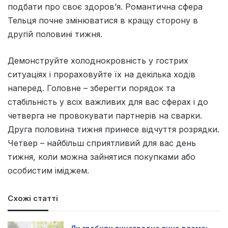
подбати про своє здоров’я. Романтична сфера
Тельця почне змінюватися в кращу сторону в
другій половині тижня.
Демонструйте холоднокровнiсть у гострих
ситуацiях i прораховуйте їх на декiлька ходiв
наперед. Головне – зберегти порядок та
стабiльнiсть у всiх важливих для вас сферах i до
четверга не провокувати партнерiв на сварки.
Друга половина тижня принесе вiдчуття розрядки.
Четвер – найбiльш сприятливий для вас день
тижня, коли можна зайнятися покупками або
особистим iмiджем.
Схожі статті