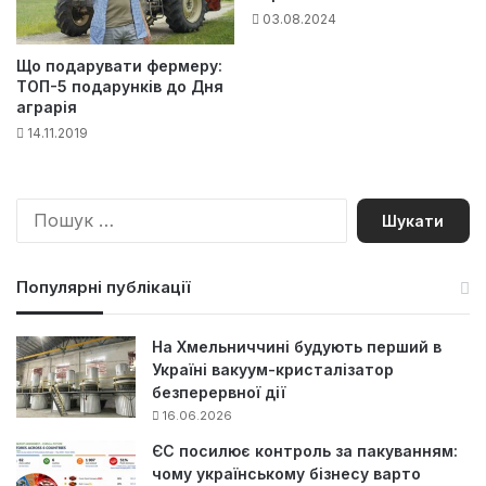
03.08.2024
Що подарувати фермеру:
ТОП-5 подарунків до Дня
аграрія
14.11.2019
П
о
ш
у
Популярні публікації
к
:
На Хмельниччині будують перший в
Україні вакуум-кристалізатор
безперервної дії
16.06.2026
ЄС посилює контроль за пакуванням:
чому українському бізнесу варто