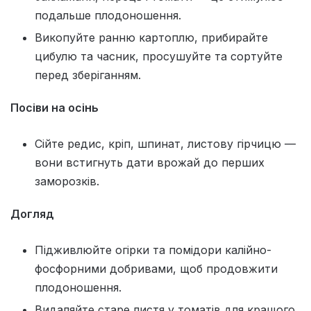
подальше плодоношення.
Викопуйте ранню картоплю, прибирайте
цибулю та часник, просушуйте та сортуйте
перед зберіганням.
Посіви на осінь
Сійте редис, кріп, шпинат, листову гірчицю —
вони встигнуть дати врожай до перших
заморозків.
Догляд
Підживлюйте огірки та помідори калійно-
фосфорними добривами, щоб продовжити
плодоношення.
Видаляйте старе листя у томатів для кращого