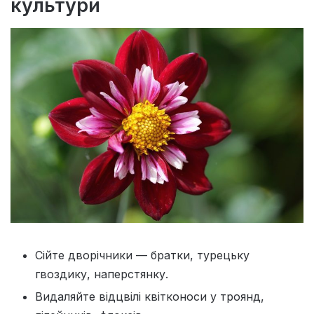
культури
Сійте дворічники — братки, турецьку
гвоздику, наперстянку.
Видаляйте відцвілі квітконоси у троянд,