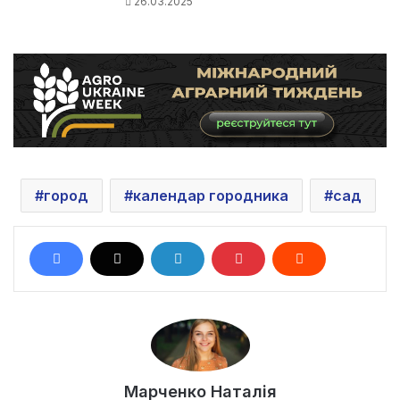
26.03.2025
город
календар городника
сад
Марченко Наталія