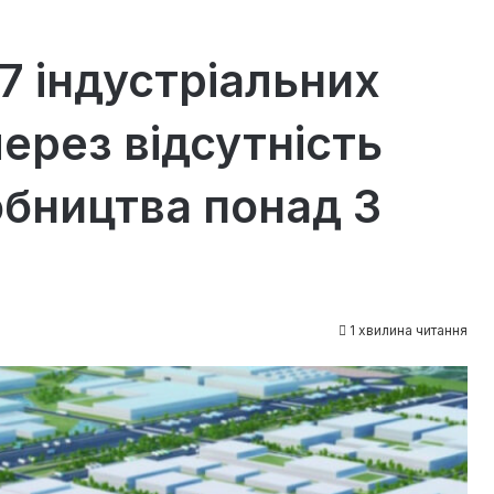
7 індустріальних
через відсутність
обництва понад 3
1 хвилина читання