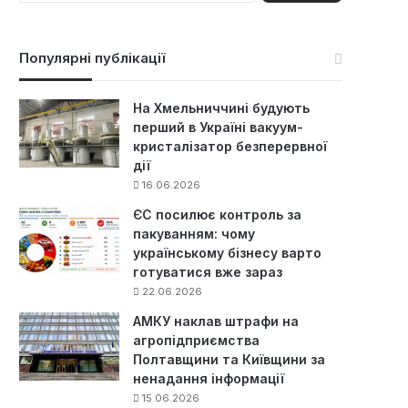
ш
у
к
Популярні публікації
:
На Хмельниччині будують
перший в Україні вакуум-
кристалізатор безперервної
дії
16.06.2026
ЄС посилює контроль за
пакуванням: чому
українському бізнесу варто
готуватися вже зараз
22.06.2026
АМКУ наклав штрафи на
агропідприємства
Полтавщини та Київщини за
ненадання інформації
15.06.2026