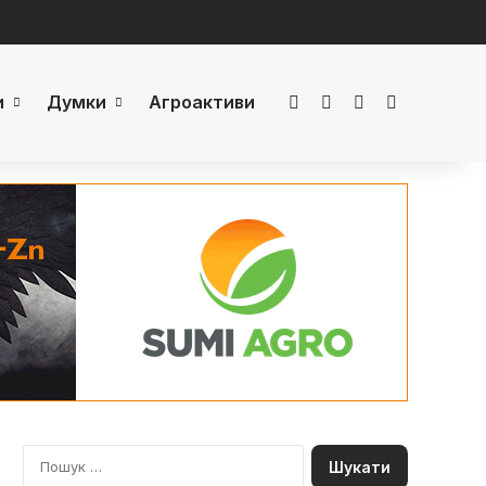
и
Думки
Агроактиви
Facebook
LinkedIn
YouTube
Телеграм
П
о