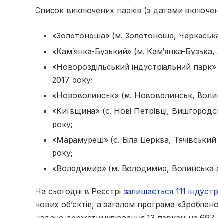
Список виключених парків (з датами включен
«Золотоноша» (м. Золотоноша, Черкаська 
«Кам’янка-Бузький» (м. Кам’янка-Бузька, 
«Новороздільський індустріальний парк» 
2017 року;
«Нововолинськ» (м. Нововолинськ, Волин
«Київщина» (с. Нові Петрівці, Вишгородс
року;
«Марамуреш» (с. Біла Церква, Тячівський
року;
«Володимир» (м. Володимир, Волинська о
На сьогодні в Реєстрі
залишається 111 індустр
нових об’єктів, а загалом програма «Зроблено
надано держстимулювання 13 паркам на 697 м