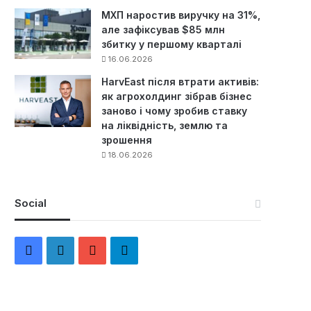
МХП наростив виручку на 31%,
але зафіксував $85 млн
збитку у першому кварталі
16.06.2026
HarvEast після втрати активів:
як агрохолдинг зібрав бізнес
заново і чому зробив ставку
на ліквідність, землю та
зрошення
18.06.2026
Social
F
L
Y
Т
a
i
o
е
c
n
u
л