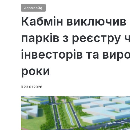
Агролайф
Кабмін виключив 
парків з реєстру 
інвесторів та вир
роки
23.01.2026