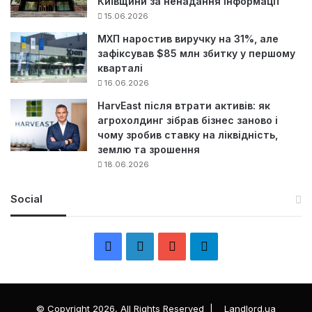
Київщини за ненадання інформації
15.06.2026
МХП наростив виручку на 31%, але
зафіксував $85 млн збитку у першому
кварталі
16.06.2026
HarvEast після втрати активів: як
агрохолдинг зібрав бізнес заново і
чому зробив ставку на ліквідність,
землю та зрошення
18.06.2026
Social
F
L
Y
Т
a
i
o
е
c
n
u
л
© Copyright 2026, All Rights Reserved |
Landlord.ua