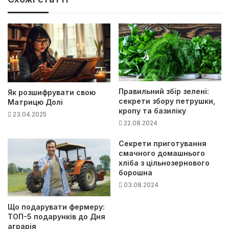
Правильний збір зелені:
Як розшифрувати свою
секрети збору петрушки,
Матрицю Долі
кропу та базиліку
23.04.2025
22.08.2024
Секрети приготування
смачного домашнього
хліба з цільнозернового
борошна
03.08.2024
Що подарувати фермеру:
ТОП-5 подарунків до Дня
аграрія