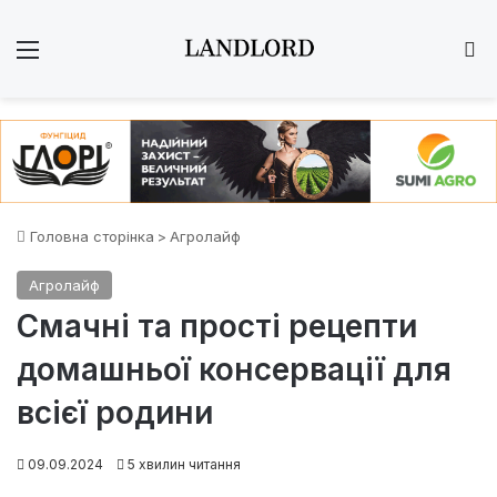
Меню
Ш
Головна сторінка
>
Агролайф
Агролайф
Смачні та прості рецепти
домашньої консервації для
всієї родини
09.09.2024
5 хвилин читання