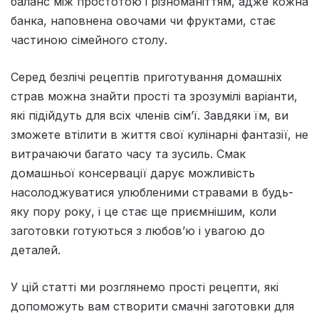
баланс між простотою і різноманіттям, адже кожна
банка, наповнена овочами чи фруктами, стає
частиною сімейного столу.
Серед безлічі рецептів приготування домашніх
страв можна знайти прості та зрозумілі варіанти,
які підійдуть для всіх членів сім’ї. Завдяки їм, ви
зможете втілити в життя свої кулінарні фантазії, не
витрачаючи багато часу та зусиль. Смак
домашньої консервації дарує можливість
насолоджуватися улюбленими стравами в будь-
яку пору року, і це стає ще приємнішим, коли
заготовки готуються з любов’ю і увагою до
деталей.
У цій статті ми розглянемо прості рецепти, які
допоможуть вам створити смачні заготовки для