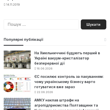
14.11.2019
П
о
ш
у
Популярні публікації
к
:
На Хмельниччині будують перший в
Україні вакуум-кристалізатор
безперервної дії
16.06.2026
ЄС посилює контроль за пакуванням:
чому українському бізнесу варто
готуватися вже зараз
22.06.2026
АМКУ наклав штрафи на
агропідприємства Полтавщини та