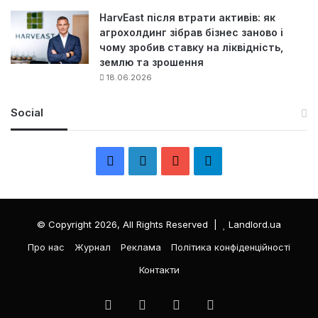
HarvEast після втрати активів: як
агрохолдинг зібрав бізнес заново і
чому зробив ставку на ліквідність,
землю та зрошення
18.06.2026
Social
F
L
Y
Т
a
i
o
е
c
n
u
л
© Copyright 2026, All Rights Reserved |
Landlord.ua
e
k
T
е
Про нас
Журнал
Реклама
Політика конфіденційності
Контакти
b
e
u
г
o
d
b
р
Facebook
LinkedIn
YouTube
Телеграма