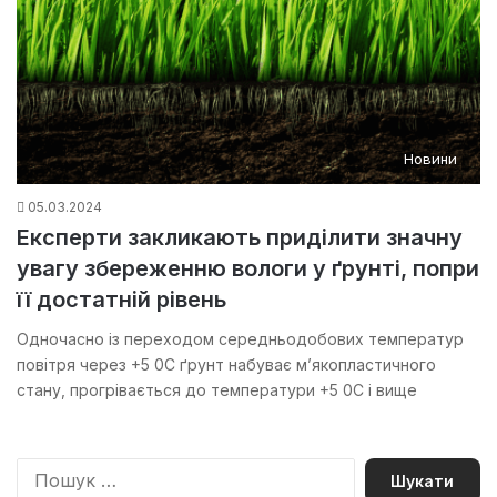
Новини
05.03.2024
Експерти закликають приділити значну
увагу збереженню вологи у ґрунті, попри
її достатній рівень
Одночасно із переходом середньодобових температур
повітря через +5 0С ґрунт набуває м’якопластичного
стану, прогрівається до температури +5 0С і вище
П
о