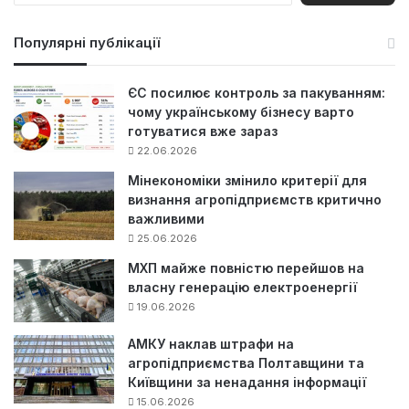
ш
у
Популярні публікації
к
:
ЄС посилює контроль за пакуванням:
чому українському бізнесу варто
готуватися вже зараз
22.06.2026
Мінекономіки змінило критерії для
визнання агропідприємств критично
важливими
25.06.2026
МХП майже повністю перейшов на
власну генерацію електроенергії
19.06.2026
АМКУ наклав штрафи на
агропідприємства Полтавщини та
Київщини за ненадання інформації
15.06.2026