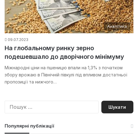
Аналітика
09.07.2023
На глобальному ринку зерно
подешевшало до дворічного мінімуму
Міжнародні ціни на пшеницю впали на 1,3% з початком
збору врожаю в Північній півкулі під впливом достатньої
пропозиції та нижчого…
П
о
ш
у
Популярні публікації
к
: