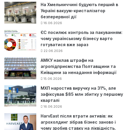
На Хмельниччині будують перший в
Україні вакуум-кристалізатор
безперервної дії
16.06.2026
ЄС посилює контроль за пакуванням:
чому українському бізнесу варто
готуватися вже зараз
22.06.2026
АМКУ наклав штрафи на
агропідприємства Полтавщини та
Київщини за ненадання інформації
15.06.2026
МХП наростив виручку на 31%, але
зафіксував $85 млн збитку у першому
кварталі
16.06.2026
HarvEast після втрати активів: як
агрохолдинг зібрав бізнес заново і
чому зробив ставку на ліквідність,